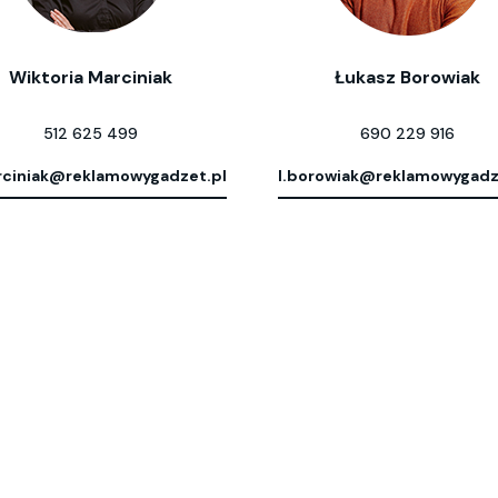
Wiktoria Marciniak
Łukasz Borowiak
512 625 499
690 229 916
ciniak@reklamowygadzet.pl
l.borowiak@reklamowygadz