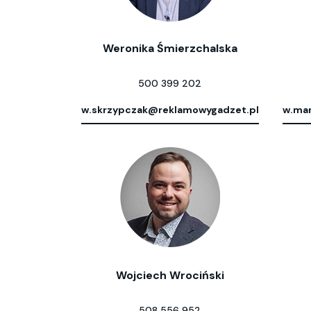
Weronika Śmierzchalska
500 399 202
w.skrzypczak@reklamowygadzet.pl
w.mar
Wojciech Wrociński
508 556 952