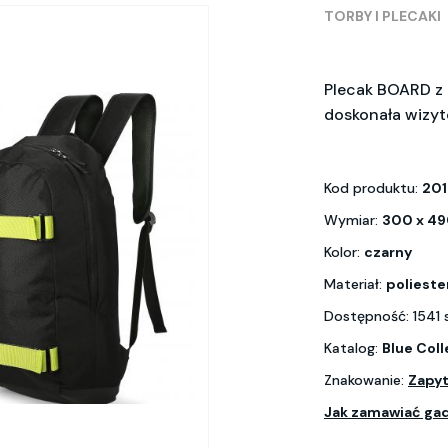
TORBY I PLECAKI
Plecak BOARD z
doskonała wizyt
Kod produktu:
20
Wymiar:
300 x 49
Kolor:
czarny
Materiał:
poliest
Dostępność: 1541 
Katalog:
Blue Coll
Znakowanie:
Zapyt
Jak zamawiać ga