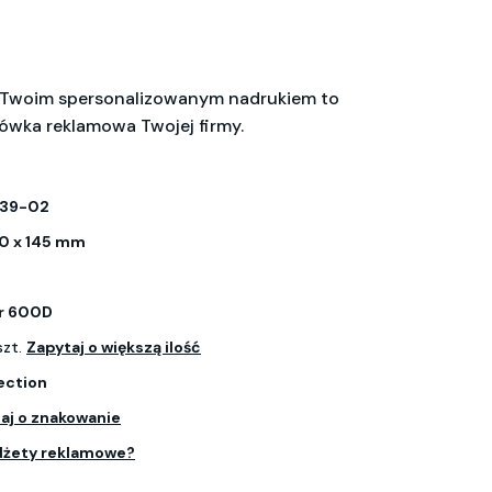
 Twoim spersonalizowanym nadrukiem to
ówka reklamowa Twojej firmy.
139-02
0 x 145 mm
er 600D
szt.
Zapytaj o większą ilość
ection
aj o znakowanie
dżety reklamowe?