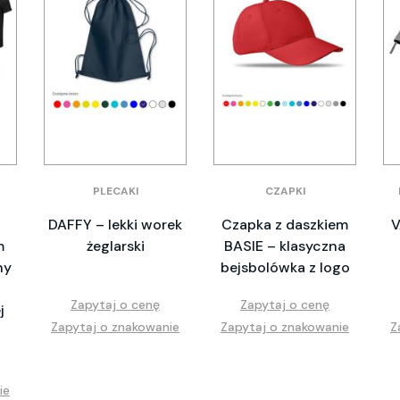
PLECAKI
CZAPKI
DAFFY – lekki worek
Czapka z daszkiem
V
m
żeglarski
BASIE – klasyczna
ny
bejsbolówka z logo
Zapytaj o cenę
Zapytaj o cenę
j
Zapytaj o znakowanie
Zapytaj o znakowanie
Z
ie