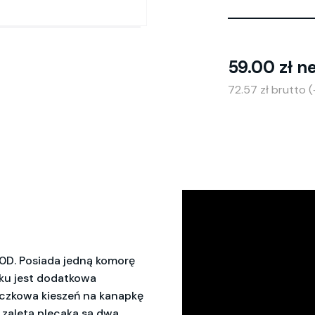
59.00 zł n
72.57 zł brutto 
0D. Posiada jedną komorę
ku jest dodatkowa
czkowa kieszeń na kanapkę
zaletą plecaka są dwa