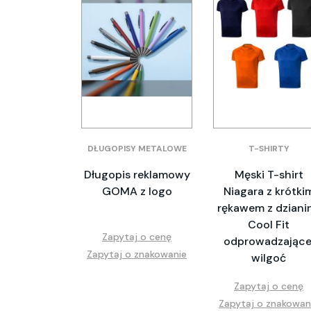
DŁUGOPISY METALOWE
T-SHIRTY
Długopis reklamowy
Męski T-shirt
GOMA z logo
Niagara z krótki
rękawem z dziani
Cool Fit
Zapytaj o cenę
odprowadzające
Zapytaj o znakowanie
wilgoć
Zapytaj o cenę
Zapytaj o znakowan