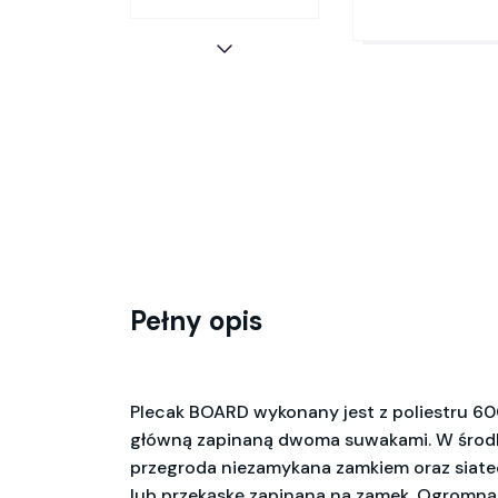
Pełny opis
Plecak BOARD wykonany jest z poliestru 60
główną zapinaną dwoma suwakami. W środ
przegroda niezamykana zamkiem oraz siate
lub przekąskę zapinana na zamek. Ogromną 