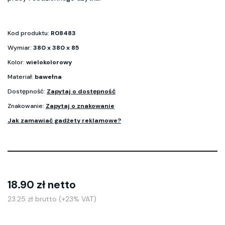
Kod produktu:
R08483
Wymiar:
380 x 380 x 85
Kolor:
wielokolorowy
Materiał:
bawełna
Dostępność:
Zapytaj o dostępność
Znakowanie:
Zapytaj o znakowanie
Jak zamawiać gadżety reklamowe?
18.90 zł netto
23.25 zł brutto (+23% VAT)