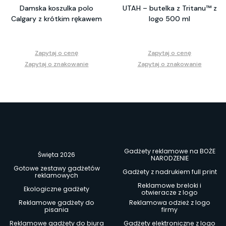
Damska koszulka polo
UTAH – butelka z Tritanu™ z
Calgary z krótkim rękawem
logo 500 ml
Zapytaj o cenę
Zapytaj o cenę
Zapytaj o znakowanie
Zapytaj o znakowanie
Gadżety reklamowe na BOŻE
Święta 2026
NARODZENIE
Gotowe zestawy gadżetów
Gadżety z nadrukiem full print
reklamowych
Reklamowe breloki i
Ekologiczne gadżety
otwieracze z logo
Reklamowe gadżety do
Reklamowa odzież z logo
pisania
firmy
Reklamowe gadżety do biura
Gadżety elektroniczne z logo