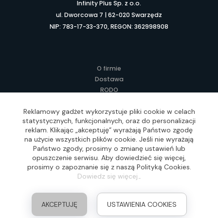
Infinity Plus Sp. z o.o.
ul. Dworcowa 7 | 62-020 Swarzędz
NIP: 783-17-33-370, REGON: 362998908
O firmie
Dostawa
RODO
Kontakt
Regulamin
Reklamowy gadżet wykorzystuje pliki cookie w celach
statystycznych, funkcjonalnych, oraz do personalizacji
Lokalne Gadżety Reklamowe
reklam. Klikając „akceptuję” wyrażają Państwo zgodę
Jak zamawiać?
na użycie wszystkich plików cookie. Jeśli nie wyrażają
Słownik pojęć
Państwo zgody, prosimy o zmianę ustawień lub
FAQ
opuszczenie serwisu. Aby dowiedzieć się więcej,
prosimy o zapoznanie się z naszą Polityką Cookies.
Dowiedz się więcej.
.
Realizacja: Idea4Me.pl, Wszelkie prawa zastrzeżone
AKCEPTUJĘ
USTAWIENIA COOKIES