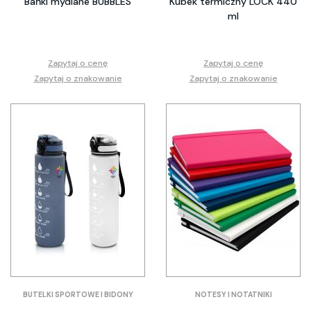
Bańki mydlane BUBBLES
Kubek termiczny LOCK 440
ml
Zapytaj o cenę
Zapytaj o cenę
Zapytaj o znakowanie
Zapytaj o znakowanie
BUTELKI SPORTOWE I BIDONY
NOTESY I NOTATNIKI