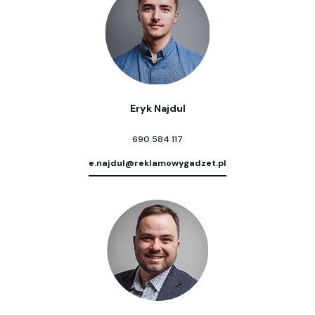
Eryk Najdul
690 584 117
e.najdul@reklamowygadzet.pl