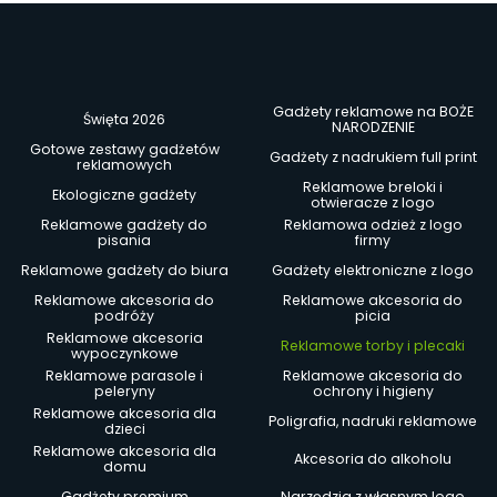
Gadżety reklamowe na BOŻE
Święta 2026
NARODZENIE
Gotowe zestawy gadżetów
Gadżety z nadrukiem full print
reklamowych
Reklamowe breloki i
Ekologiczne gadżety
otwieracze z logo
Reklamowe gadżety do
Reklamowa odzież z logo
pisania
firmy
Reklamowe gadżety do biura
Gadżety elektroniczne z logo
Reklamowe akcesoria do
Reklamowe akcesoria do
podróży
picia
Reklamowe akcesoria
Reklamowe torby i plecaki
wypoczynkowe
Reklamowe parasole i
Reklamowe akcesoria do
peleryny
ochrony i higieny
Reklamowe akcesoria dla
Poligrafia, nadruki reklamowe
dzieci
Reklamowe akcesoria dla
Akcesoria do alkoholu
domu
Gadżety premium
Narzędzia z własnym logo