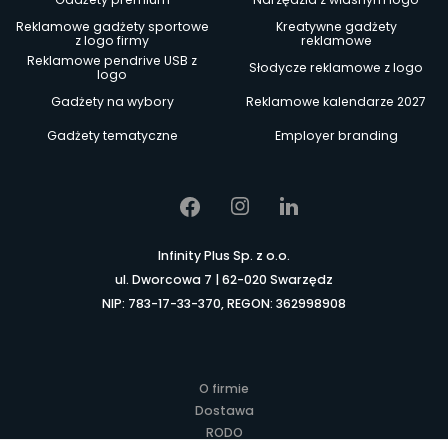
Reklamowe gadżety sportowe
Kreatywne gadżety
z logo firmy
reklamowe
Reklamowe pendrive USB z
Słodycze reklamowe z logo
logo
Gadżety na wybory
Reklamowe kalendarze 2027
Gadżety tematyczne
Employer branding
Infinity Plus Sp. z o.o.
ul. Dworcowa 7 | 62-020 Swarzędz
NIP: 783-17-33-370, REGON: 362998908
O firmie
Dostawa
RODO