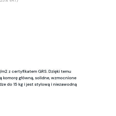
(+23% VAT)
m2 z certyfikatem GRS. Dzięki temu
tą komorę główną, solidne, wzmocnione
e do 15 kg i jest stylową i niezawodną