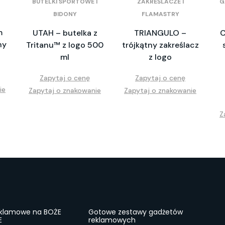
BUTELKI SPORTOWE I
ZAKREŚLACZE I
G
BIDONY
FLAMASTRY
m
UTAH – butelka z
TRIANGULO –
C
ny
Tritanu™ z logo 500
trójkątny zakreślacz
ml
z logo
Zapytaj o cenę
Zapytaj o cenę
ie
Zapytaj o znakowanie
Zapytaj o znakowanie
Z
eklamowe na BOŻE
Gotowe zestawy gadżetów
E
reklamowych