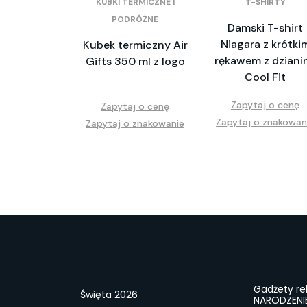
KUBKI TERMICZNE I
T-SHIRTY
PODRÓŻNE
Damski T-shirt
Niagara z krótki
Kubek termiczny Air
rękawem z dziani
Gifts 350 ml z logo
Cool Fit
Zapytaj o cenę
Zapytaj o cenę
Zapytaj o znakowan
Zapytaj o znakowanie
Gadżety r
Święta 2026
NARODZENI