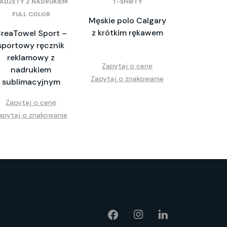
ADŻETY Z NADRUKIEM
T-SHIRTY
FULL COLOR
Męskie polo Calgary
z krótkim rękawem
reaTowel Sport –
sportowy ręcznik
reklamowy z
Zapytaj o cenę
nadrukiem
Zapytaj o znakowanie
sublimacyjnym
Zapytaj o cenę
apytaj o znakowanie