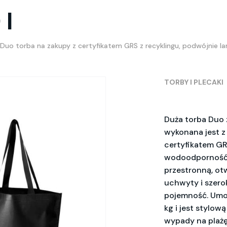
 l
Duo torba na zakupy z certyfikatem GRS z recyklingu, podwójnie l
TORBY I PLECAKI
Duża torba Du
wykonana jest z
certyfikatem GR
wodoodporność, 
przestronną, ot
uchwyty i szero
pojemność. Umo
kg i jest stylo
wypady na plażę