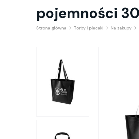
pojemności 30
Strona główna
Torby i plecaki
Na zakupy