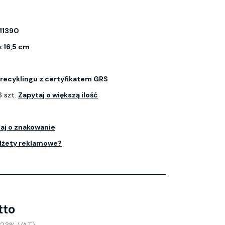
11390
x 16,5 cm
z recyklingu z certyfikatem GRS
 szt.
Zapytaj o większą ilość
aj o znakowanie
dżety reklamowe?
tto