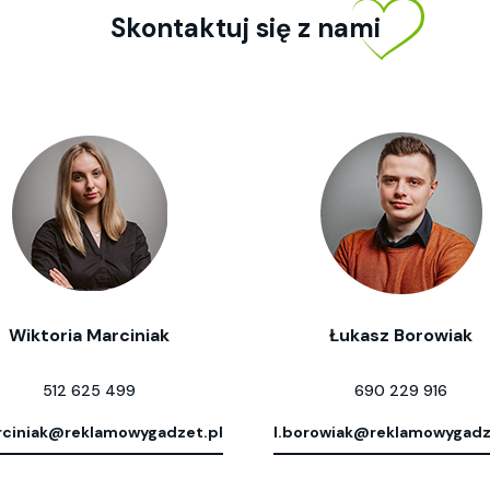
Skontaktuj się z nami
Wiktoria Marciniak
Łukasz Borowiak
512 625 499
690 229 916
ciniak@reklamowygadzet.pl
l.borowiak@reklamowygadz