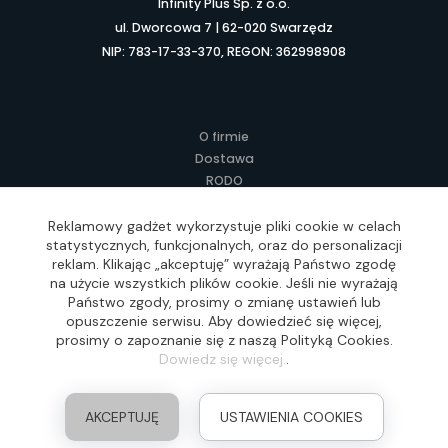
Infinity Plus Sp. z o.o.
ul. Dworcowa 7 | 62-020 Swarzędz
NIP: 783-17-33-370, REGON: 362998908
O firmie
Dostawa
RODO
Kontakt
Regulamin
Reklamowy gadżet wykorzystuje pliki cookie w celach
statystycznych, funkcjonalnych, oraz do personalizacji
Lokalne Gadżety Reklamowe
reklam. Klikając „akceptuję” wyrażają Państwo zgodę
Jak zamawiać?
na użycie wszystkich plików cookie. Jeśli nie wyrażają
Słownik pojęć
Państwo zgody, prosimy o zmianę ustawień lub
FAQ
opuszczenie serwisu. Aby dowiedzieć się więcej,
prosimy o zapoznanie się z naszą Polityką Cookies.
Dowiedz się więcej.
.
Realizacja: Idea4Me.pl, Wszelkie prawa zastrzeżone
AKCEPTUJĘ
USTAWIENIA COOKIES