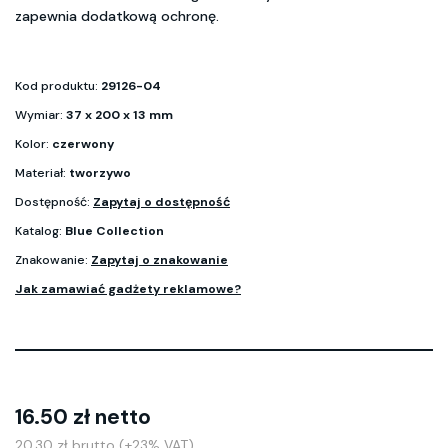
zapewnia dodatkową ochronę.
Kod produktu:
29126-04
Wymiar:
37 x 200 x 13 mm
Kolor:
czerwony
Materiał:
tworzywo
Dostępność:
Zapytaj o dostępność
Katalog:
Blue Collection
Znakowanie:
Zapytaj o znakowanie
Jak zamawiać gadżety reklamowe?
16.50 zł netto
20.30 zł brutto (+23% VAT)