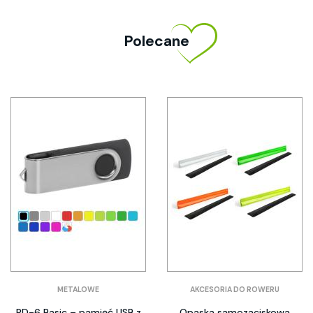
Polecane
METALOWE
AKCESORIA DO ROWERU
PD-6 Basic – pamięć USB z
Opaska samozaciskowa