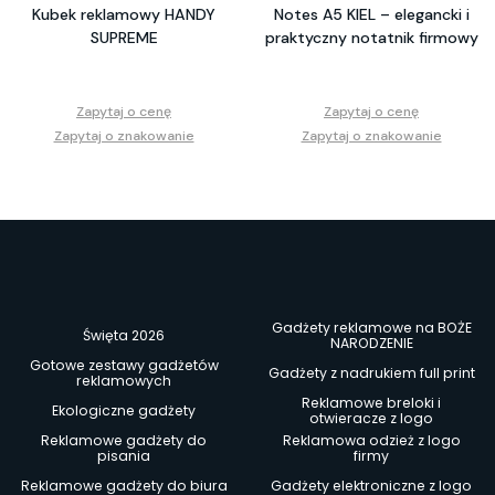
Kubek reklamowy HANDY
Notes A5 KIEL – elegancki i
SUPREME
praktyczny notatnik firmowy
Zapytaj o cenę
Zapytaj o cenę
Zapytaj o znakowanie
Zapytaj o znakowanie
Gadżety reklamowe na BOŻE
Święta 2026
NARODZENIE
Gotowe zestawy gadżetów
Gadżety z nadrukiem full print
reklamowych
Reklamowe breloki i
Ekologiczne gadżety
otwieracze z logo
Reklamowe gadżety do
Reklamowa odzież z logo
pisania
firmy
Reklamowe gadżety do biura
Gadżety elektroniczne z logo