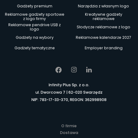
Gadżety premium
Narzędzia z własnym logo
Reklamowe gadżety sportowe
Kreatywne gadżety
z logo firmy
reklamowe
Reklamowe pendrive USB z
Słodycze reklamowe z logo
logo
Gadżety na wybory
Reklamowe kalendarze 2027
Gadżety tematyczne
Employer branding
Infinity Plus Sp. z o.o.
ul. Dworcowa 7 | 62-020 Swarzędz
NIP: 783-17-33-370, REGON: 362998908
O firmie
Dostawa