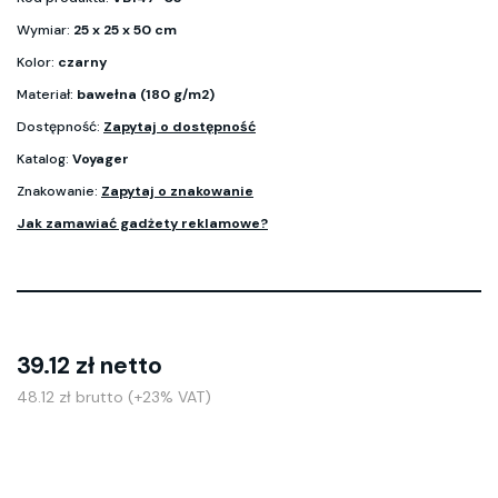
Wymiar:
25 x 25 x 50 cm
Kolor:
czarny
Materiał:
bawełna (180 g/m2)
Dostępność:
Zapytaj o dostępność
Katalog:
Voyager
Znakowanie:
Zapytaj o znakowanie
Jak zamawiać gadżety reklamowe?
39.12 zł netto
48.12 zł brutto (+23% VAT)