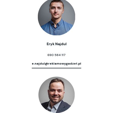
Eryk Najdul
690 584 117
e.najdul@reklamowygadzet.pl