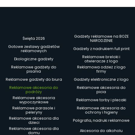
Gadżety reklamowe na BOŻE
Święta 2026
NARODZENIE
Gotowe zestawy gadżetów
Gadżety z nadrukiem full print
reklamowych
Reklamowe breloki i
Ekologiczne gadżety
otwieracze z logo
Reklamowe gadżety do
Reklamowa odzież z logo
pisania
firmy
Reklamowe gadżety do biura
Gadżety elektroniczne z logo
Reklamowe akcesoria do
Reklamowe akcesoria do
podróży
picia
Reklamowe akcesoria
Reklamowe torby i plecaki
wypoczynkowe
Reklamowe parasole i
Reklamowe akcesoria do
peleryny
ochrony i higieny
Reklamowe akcesoria dla
Poligrafia, nadruki reklamowe
dzieci
Reklamowe akcesoria dla
Akcesoria do alkoholu
domu