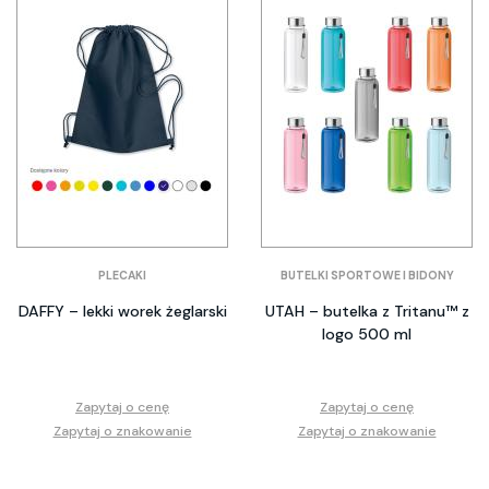
PLECAKI
BUTELKI SPORTOWE I BIDONY
DAFFY – lekki worek żeglarski
UTAH – butelka z Tritanu™ z
logo 500 ml
Zapytaj o cenę
Zapytaj o cenę
Zapytaj o znakowanie
Zapytaj o znakowanie