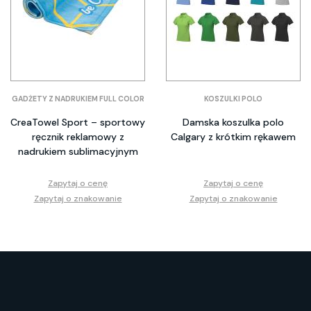
GADŻETY Z NADRUKIEM FULL COLOR
KOSZULKI POLO
CreaTowel Sport – sportowy
Damska koszulka polo
ręcznik reklamowy z
Calgary z krótkim rękawem
nadrukiem sublimacyjnym
Zapytaj o cenę
Zapytaj o cenę
Zapytaj o znakowanie
Zapytaj o znakowanie