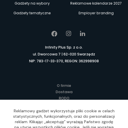
Gadżety na wybory
Reklamowe kalendarze 2027
Gadżety tematyczne
Employer branding
Infinity Plus Sp. z o.o.
ul. Dworcowa 7 | 62-020 Swarzędz
NIP: 783-17-33-370, REGON: 362998908
O firmie
Dostawa
RODO
Kontakt
Regulamin
Reklamowy gadżet wykorzystuje pliki cookie w celach
statystycznych, funkcjonalnych, oraz do personalizacji
Lokalne Gadżety Reklamowe
reklam. Klikając „akceptuję” wyrażają Państwo zgodę
Jak zamawiać?
na użycie wszystkich plików cookie. Jeśli nie wyrażają