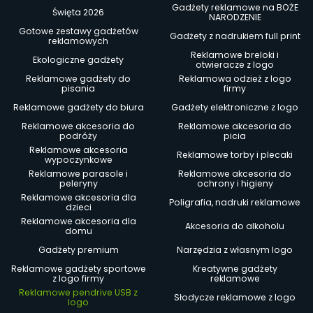
Gadżety reklamowe na BOŻE
Święta 2026
NARODZENIE
Gotowe zestawy gadżetów
Gadżety z nadrukiem full print
reklamowych
Reklamowe breloki i
Ekologiczne gadżety
otwieracze z logo
Reklamowe gadżety do
Reklamowa odzież z logo
pisania
firmy
Reklamowe gadżety do biura
Gadżety elektroniczne z logo
Reklamowe akcesoria do
Reklamowe akcesoria do
podróży
picia
Reklamowe akcesoria
Reklamowe torby i plecaki
wypoczynkowe
Reklamowe parasole i
Reklamowe akcesoria do
peleryny
ochrony i higieny
Reklamowe akcesoria dla
Poligrafia, nadruki reklamowe
dzieci
Reklamowe akcesoria dla
Akcesoria do alkoholu
domu
Gadżety premium
Narzędzia z własnym logo
Reklamowe gadżety sportowe
Kreatywne gadżety
z logo firmy
reklamowe
Reklamowe pendrive USB z
Słodycze reklamowe z logo
logo