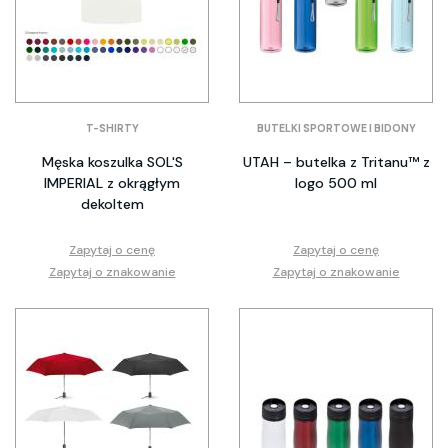
T-SHIRTY
BUTELKI SPORTOWE I BIDONY
Męska koszulka SOL'S
UTAH – butelka z Tritanu™ z
IMPERIAL z okrągłym
logo 500 ml
dekoltem
Zapytaj o cenę
Zapytaj o cenę
Zapytaj o znakowanie
Zapytaj o znakowanie