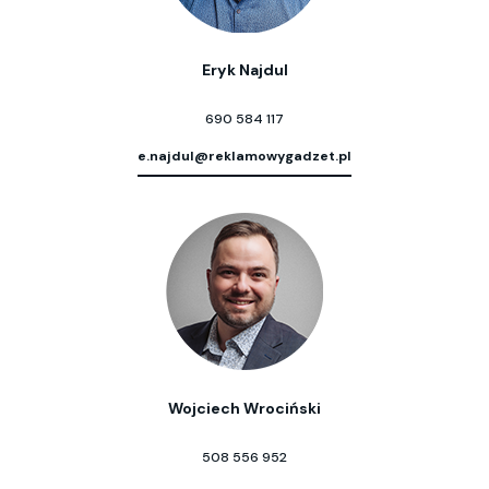
Eryk Najdul
690 584 117
e.najdul@reklamowygadzet.pl
Wojciech Wrociński
508 556 952