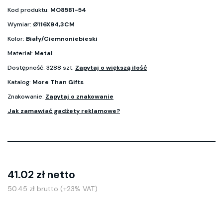
Kod produktu:
MO8581-54
Wymiar:
Ø116X94,3CM
Kolor:
Biały/Ciemnoniebieski
Materiał:
Metal
Dostępność: 3288 szt.
Zapytaj o większą ilość
Katalog:
More Than Gifts
Znakowanie:
Zapytaj o znakowanie
Jak zamawiać gadżety reklamowe?
41.02 zł netto
50.45 zł brutto (+23% VAT)