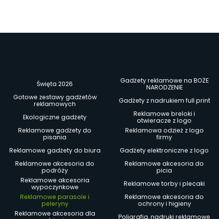
Gadżety reklamowe na BOŻE
Święta 2026
NARODZENIE
Gotowe zestawy gadżetów
Gadżety z nadrukiem full print
reklamowych
Reklamowe breloki i
Ekologiczne gadżety
otwieracze z logo
Reklamowe gadżety do
Reklamowa odzież z logo
pisania
firmy
Reklamowe gadżety do biura
Gadżety elektroniczne z logo
Reklamowe akcesoria do
Reklamowe akcesoria do
podróży
picia
Reklamowe akcesoria
Reklamowe torby i plecaki
wypoczynkowe
Reklamowe parasole i
Reklamowe akcesoria do
peleryny
ochrony i higieny
Reklamowe akcesoria dla
Poligrafia, nadruki reklamowe