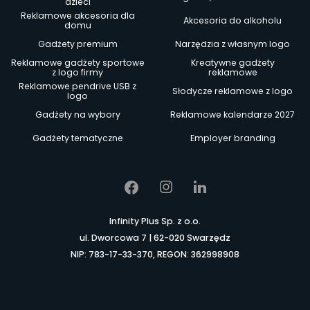
dzieci
Reklamowe akcesoria dla
Akcesoria do alkoholu
domu
Gadżety premium
Narzędzia z własnym logo
Reklamowe gadżety sportowe
Kreatywne gadżety
z logo firmy
reklamowe
Reklamowe pendrive USB z
Słodycze reklamowe z logo
logo
Gadżety na wybory
Reklamowe kalendarze 2027
Gadżety tematyczne
Employer branding
Infinity Plus Sp. z o.o.
ul. Dworcowa 7 | 62-020 Swarzędz
NIP: 783-17-33-370, REGON: 362998908