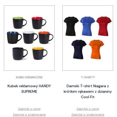
KUBKI CERAMICZNE
T-SHIRTY
Kubek reklamowy HANDY
Damski T-shirt Niagara z
SUPREME
krótkim rękawem z dzianiny
Cool Fit
Zapytaj o cenę
Zapytaj o cenę
Zapytaj o znakowanie
Zapytaj o znakowanie