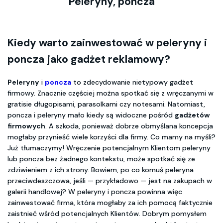
Peleryny, poncza
Kiedy warto zainwestować w peleryny i
poncza jako gadżet reklamowy?
Peleryny
i
poncza
to zdecydowanie nietypowy gadżet
firmowy. Znacznie częściej można spotkać się z wręczanymi w
gratisie długopisami, parasolkami czy notesami. Natomiast,
poncza i peleryny mało kiedy są widoczne pośród
gadżetów
firmowych
. A szkoda, ponieważ dobrze obmyślana koncepcja
mogłaby przynieść wiele korzyści dla firmy. Co mamy na myśli?
Już tłumaczymy! Wręczenie potencjalnym Klientom peleryny
lub poncza bez żadnego kontekstu, może spotkać się ze
zdziwieniem z ich strony. Bowiem, po co komuś peleryna
przeciwdeszczowa, jeśli — przykładowo — jest na zakupach w
galerii handlowej? W peleryny i poncza powinna więc
zainwestować firma, która mogłaby za ich pomocą faktycznie
zaistnieć wśród potencjalnych Klientów. Dobrym pomysłem