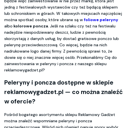
będzie więc zainwestowanie w nie przez markę, która jest
jedną z festiwalowych wystawców czy też będącą sklepem
lub schroniskiem w górach. W takowych miejscach najczęściej
można spotkać osoby, które ubrane są w
foliowe peleryny
albo
kolorowe poncza
. Jeśli na szlaku czy też na festiwalu
nadejdzie niespodziewany deszcz, ludzie z pewnością
skorzystają z danych usług, by dostać gratisowe ponczo lub
pelerynę przeciwdeszczową. Co więcej, będzie na nich
nadrukowane logo danej firmy. Z pewnością sprawi to, że
dowie się o niej znacznie więcej osób. Przekonaliśmy Cię do
zainwestowania w peleryny i poncza z naszego sklepu
reklamowygadzet.pl?
Peleryny i poncza dostępne w sklepie
reklamowygadzet.pl — co można znaleźć
w ofercie?
Pośród bogatego asortymentu sklepu Reklamowy Gadżet
można znaleźć wspomniane peleryny i poncza
przeciwdeszczowe. Wśród nich również panuje spory wybór.