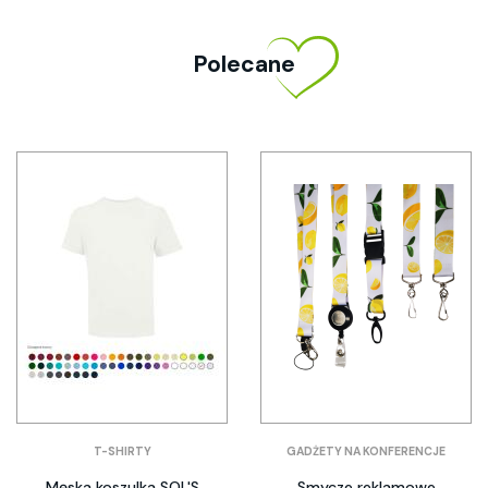
Polecane
T-SHIRTY
GADŻETY NA KONFERENCJE
Męska koszulka SOL'S
Smycze reklamowe