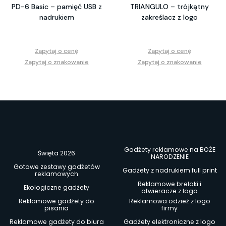
PD-6 Basic – pamięć USB z
TRIANGULO – trójkątny
nadrukiem
zakreślacz z logo
Zapytaj o cenę
Zapytaj o cenę
Zapytaj o znakowanie
Zapytaj o znakowanie
Gadżety reklamowe na BOŻE
Święta 2026
NARODZENIE
Gotowe zestawy gadżetów
Gadżety z nadrukiem full print
reklamowych
Reklamowe breloki i
Ekologiczne gadżety
otwieracze z logo
Reklamowe gadżety do
Reklamowa odzież z logo
pisania
firmy
Reklamowe gadżety do biura
Gadżety elektroniczne z logo