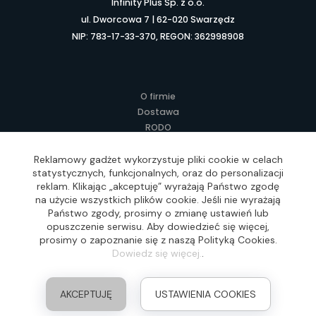
Infinity Plus Sp. z o.o.
ul. Dworcowa 7 | 62-020 Swarzędz
NIP: 783-17-33-370, REGON: 362998908
O firmie
Dostawa
RODO
Kontakt
Regulamin
Reklamowy gadżet wykorzystuje pliki cookie w celach
statystycznych, funkcjonalnych, oraz do personalizacji
Lokalne Gadżety Reklamowe
reklam. Klikając „akceptuję” wyrażają Państwo zgodę
Jak zamawiać?
na użycie wszystkich plików cookie. Jeśli nie wyrażają
Słownik pojęć
Państwo zgody, prosimy o zmianę ustawień lub
FAQ
opuszczenie serwisu. Aby dowiedzieć się więcej,
prosimy o zapoznanie się z naszą Polityką Cookies.
Dowiedz się więcej.
.
Realizacja: Idea4Me.pl, Wszelkie prawa zastrzeżone
AKCEPTUJĘ
USTAWIENIA COOKIES