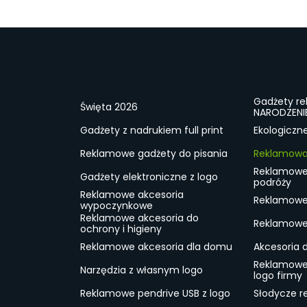
Gadżety r
Święta 2026
NARODZENI
Gadżety z nadrukiem full print
Ekologiczn
Reklamowe gadżety do pisania
Reklamowa 
Reklamowe
Gadżety elektroniczne z logo
podróży
Reklamowe akcesoria
Reklamowe 
wypoczynkowe
Reklamowe akcesoria do
Reklamowe 
ochrony i higieny
Reklamowe akcesoria dla domu
Akcesoria 
Reklamowe
Narzędzia z własnym logo
logo firmy
Reklamowe pendrive USB z logo
Słodycze r