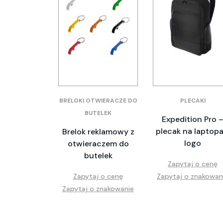
BRELOKI OTWIERACZE DO
PLECAKI
BUTELEK
Expedition Pro 
plecak na laptopa
Brelok reklamowy z
logo
otwieraczem do
butelek
Zapytaj o cenę
Zapytaj o cenę
Zapytaj o znakowan
Zapytaj o znakowanie