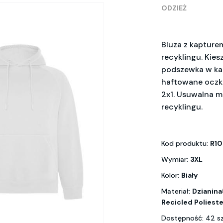
ODZIEŻ
Bluza z kapturem
recyklingu. Kie
podszewka w kap
haftowane oczka
2x1. Usuwalna m
recyklingu.
Kod produktu:
R10
Wymiar:
3XL
Kolor:
Biały
Materiał:
Dzianina
Recicled Polieste
Dostępność: 42 s