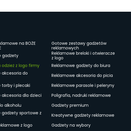
eklamowe na BOŻE
Gotowe zestawy gadżetów
E
reklamowych
Reklamowe breloki i otwieracze
e gadżety
z logo
odzież z logo firmy
Reklamowe gadżety do biura
 akcesoria do
Reklamowe akcesoria do picia
torby i plecaki
Reklamowe parasole i peleryny
akcesoria dla dzieci
Poligrafia, nadruki reklamowe
do alkoholu
Gadżety premium
 gadżety sportowe z
Kreatywne gadżety reklamowe
eklamowe z logo
Gadżety na wybory