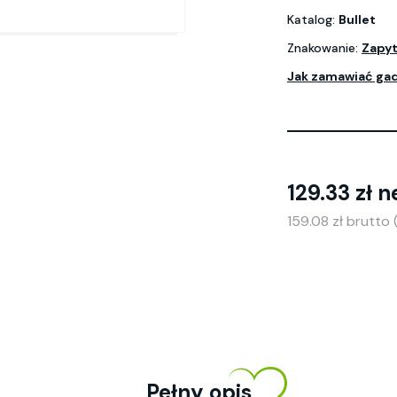
Katalog:
Bullet
Znakowanie:
Zapyt
Jak zamawiać ga
129.33 zł n
159.08 zł brutto
Pełny opis