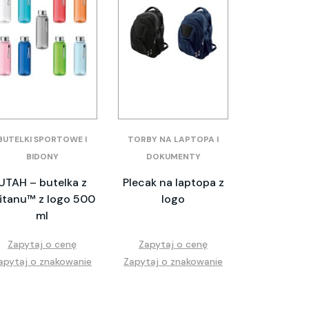
BUTELKI SPORTOWE I
TORBY NA LAPTOPA I
BIDONY
DOKUMENTY
UTAH – butelka z
Plecak na laptopa z
ritanu™ z logo 500
logo
ml
Zapytaj o cenę
Zapytaj o cenę
apytaj o znakowanie
Zapytaj o znakowanie