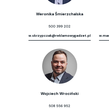
Weronika Śmierzchalska
500 399 202
w.skrzypczak@reklamowygadzet.pl
w.mar
Wojciech Wrociński
508 556 952