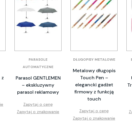
PARASOLE
DŁUGOPISY METALOWE
AUTOMATYCZNE
–
Metalowy długopis
 z
Touch Pen –
Parasol GENTLEMEN
elegancki gadżet
– ekskluzywny
T
firmowy z funkcją
parasol reklamowy
touch
ie
Zapytaj o cenę
Zapytaj o cenę
Zapytaj o znakowanie
Z
Zapytaj o znakowanie