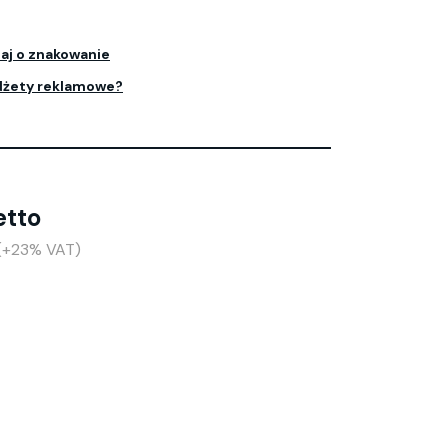
aj o znakowanie
dżety reklamowe?
etto
 (+23% VAT)