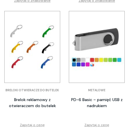
Zapytaj o znakowanie
Zapytaj o znakowanie
BRELOKI OTWIERACZE DO BUTELEK
METALOWE
Brelok reklamowy z
PD-6 Basic – pamięć USB z
otwieraczem do butelek
nadrukiem
Zapytaj o cenę
Zapytaj o cenę