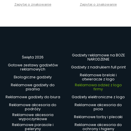
Zapytaj o znakowanie
Zapytaj o znakowanie
Gadżety reklamowe na BOŻE
Święta 2026
NARODZENIE
Gotowe zestawy gadżetów
Gadżety z nadrukiem full print
reklamowych
Reklamowe breloki i
Ekologiczne gadżety
otwieracze z logo
Reklamowe gadżety do
Reklamowa odzież z logo
pisania
firmy
Reklamowe gadżety do biura
Gadżety elektroniczne z logo
Reklamowe akcesoria do
Reklamowe akcesoria do
podróży
picia
Reklamowe akcesoria
Reklamowe torby i plecaki
wypoczynkowe
Reklamowe parasole i
Reklamowe akcesoria do
peleryny
ochrony i higieny