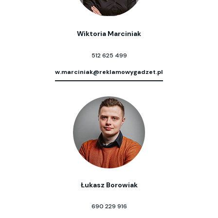
Wiktoria Marciniak
512 625 499
w.marciniak@reklamowygadzet.pl
Łukasz Borowiak
690 229 916