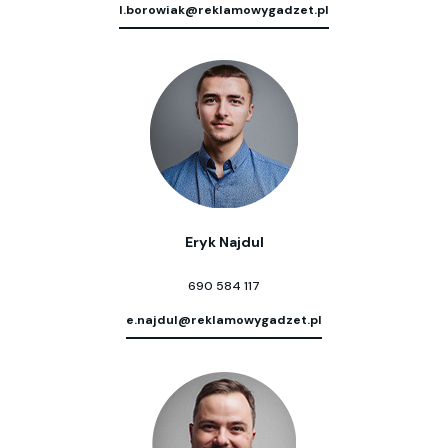
l.borowiak@reklamowygadzet.pl
Eryk Najdul
690 584 117
e.najdul@reklamowygadzet.pl