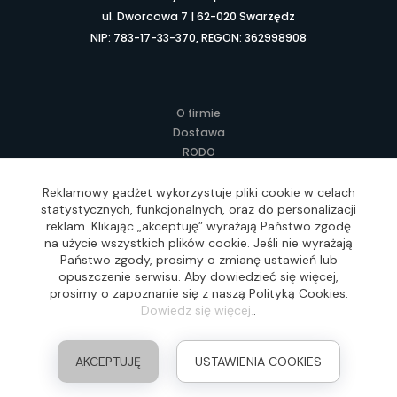
ul. Dworcowa 7 | 62-020 Swarzędz
NIP: 783-17-33-370, REGON: 362998908
O firmie
Dostawa
RODO
Kontakt
Regulamin
Reklamowy gadżet wykorzystuje pliki cookie w celach
statystycznych, funkcjonalnych, oraz do personalizacji
Lokalne Gadżety Reklamowe
reklam. Klikając „akceptuję” wyrażają Państwo zgodę
Jak zamawiać?
na użycie wszystkich plików cookie. Jeśli nie wyrażają
Słownik pojęć
Państwo zgody, prosimy o zmianę ustawień lub
FAQ
opuszczenie serwisu. Aby dowiedzieć się więcej,
prosimy o zapoznanie się z naszą Polityką Cookies.
Dowiedz się więcej.
.
Realizacja: Idea4Me.pl, Wszelkie prawa zastrzeżone
AKCEPTUJĘ
USTAWIENIA COOKIES