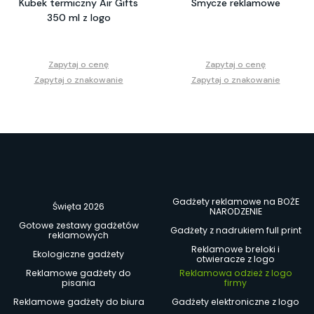
Kubek termiczny Air Gifts
Smycze reklamowe
350 ml z logo
Zapytaj o cenę
Zapytaj o cenę
Zapytaj o znakowanie
Zapytaj o znakowanie
Gadżety reklamowe na BOŻE
Święta 2026
NARODZENIE
Gotowe zestawy gadżetów
Gadżety z nadrukiem full print
reklamowych
Reklamowe breloki i
Ekologiczne gadżety
otwieracze z logo
Reklamowe gadżety do
Reklamowa odzież z logo
pisania
firmy
Reklamowe gadżety do biura
Gadżety elektroniczne z logo