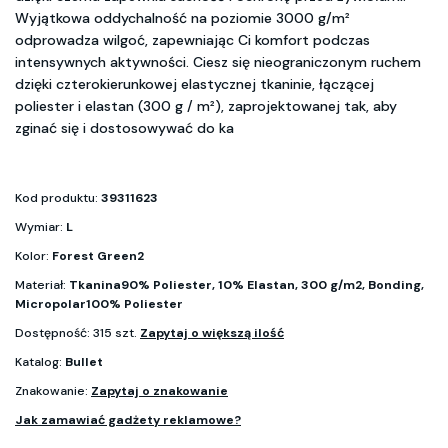
Wyjątkowa oddychalność na poziomie 3000 g/m²
odprowadza wilgoć, zapewniając Ci komfort podczas
intensywnych aktywności. Ciesz się nieograniczonym ruchem
dzięki czterokierunkowej elastycznej tkaninie, łączącej
poliester i elastan (300 g / m²), zaprojektowanej tak, aby
zginać się i dostosowywać do ka
Kod produktu:
39311623
Wymiar:
L
Kolor:
Forest Green2
Materiał:
Tkanina90% Poliester, 10% Elastan, 300 g/m2, Bonding,
Micropolar100% Poliester
Dostępność: 315 szt.
Zapytaj o większą ilość
Katalog:
Bullet
Znakowanie:
Zapytaj o znakowanie
Jak zamawiać gadżety reklamowe?