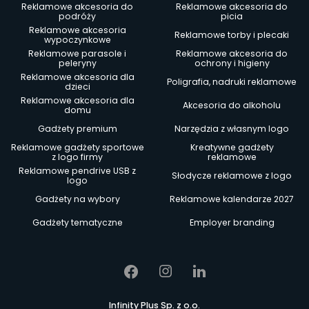
Reklamowe akcesoria do
Reklamowe akcesoria do
podróży
picia
Reklamowe akcesoria
Reklamowe torby i plecaki
wypoczynkowe
Reklamowe parasole i
Reklamowe akcesoria do
peleryny
ochrony i higieny
Reklamowe akcesoria dla
Poligrafia, nadruki reklamowe
dzieci
Reklamowe akcesoria dla
Akcesoria do alkoholu
domu
Gadżety premium
Narzędzia z własnym logo
Reklamowe gadżety sportowe
Kreatywne gadżety
z logo firmy
reklamowe
Reklamowe pendrive USB z
Słodycze reklamowe z logo
logo
Gadżety na wybory
Reklamowe kalendarze 2027
Gadżety tematyczne
Employer branding
Infinity Plus Sp. z o.o.