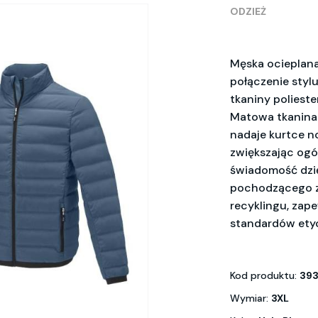
ODZIEŻ
Męska ocieplana
połączenie styl
tkaniny poliest
Matowa tkanina
nadaje kurtce n
zwiększając ogól
świadomość dzię
pochodzącego z 
recyklingu, zap
standardów ety
Kod produktu:
393
Wymiar:
3XL