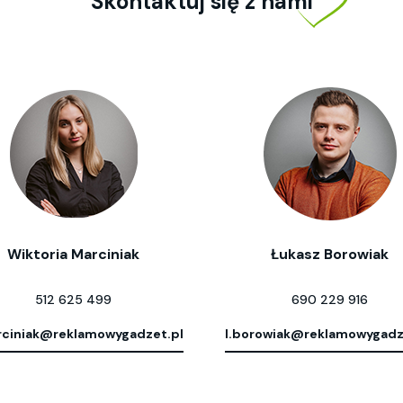
Skontaktuj się z nami
Wiktoria Marciniak
Łukasz Borowiak
512 625 499
690 229 916
ciniak@reklamowygadzet.pl
l.borowiak@reklamowygadz