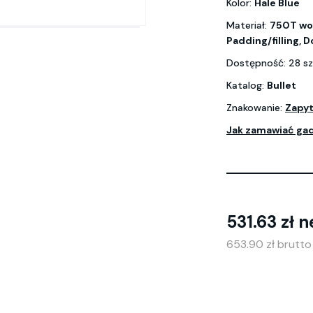
Kolor:
Hale Blue
Materiał:
750T wov
Padding/filling, 
Dostępność: 28 sz
Katalog:
Bullet
Znakowanie:
Zapyt
Jak zamawiać ga
531.63 zł n
653.90 zł brutt