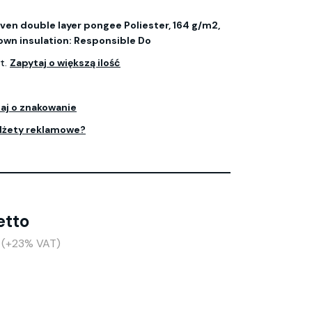
en double layer pongee Poliester, 164 g/m2,
Down insulation: Responsible Do
t.
Zapytaj o większą ilość
aj o znakowanie
dżety reklamowe?
etto
o (+23% VAT)