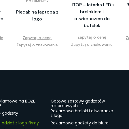
DOKUMENTY
LITOP – latarka LED z
B
z
brelokiem i
Plecak na laptopa z
em
otwieraczem do
logo
butelek
Zapytaj o cenę
ie
Zapytaj o cenę
Z
Zapytaj o znakowanie
Zapytaj o znakowanie
eklamowe na BOŻE
Gotowe zestawy gadżetów
E
reklamowych
Reklamowe breloki i otwieracze
e gadżety
z logo
odzież z logo firmy
Reklamowe gadżety do biura