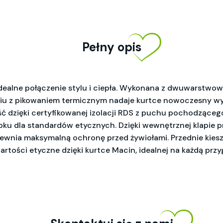
Pełny opis
ealne połączenie stylu i ciepła. Wykonana z dwuwarstwowe
iu z pikowaniem termicznym nadaje kurtce nowoczesny wyg
ść dzięki certyfikowanej izolacji RDS z puchu pochodząceg
bku dla standardów etycznych. Dzięki wewnętrznej klapie p
zapewnia maksymalną ochronę przed żywiołami. Przednie kie
wartości etyczne dzięki kurtce Macin, idealnej na każdą pr