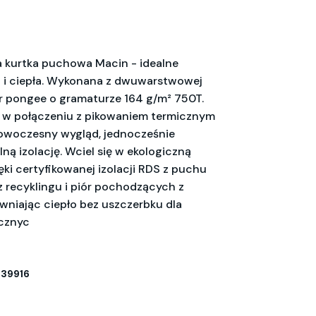
 kurtka puchowa Macin - idealne
u i ciepła. Wykonana z dwuwarstwowej
er pongee o gramaturze 164 g/m² 750T.
 w połączeniu z pikowaniem termicznym
owoczesny wygląd, jednocześnie
ną izolację. Wciel się w ekologiczną
ki certyfikowanej izolacji RDS z puchu
recyklingu i piór pochodzących z
ewniając ciepło bez uszczerbku dla
cznyc
39916