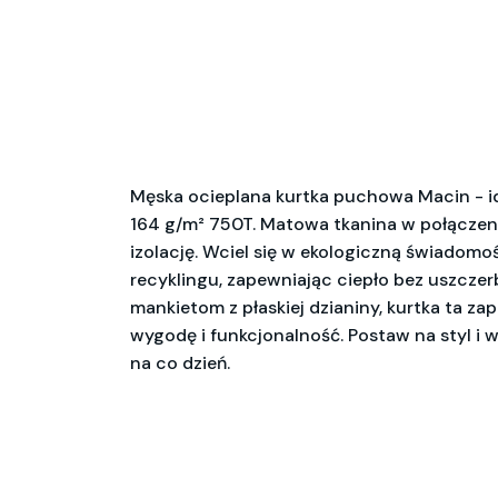
Męska ocieplana kurtka puchowa Macin - id
164 g/m² 750T. Matowa tkanina w połączen
izolację. Wciel się w ekologiczną świadomo
recyklingu, zapewniając ciepło bez uszczer
mankietom z płaskiej dzianiny, kurtka ta 
wygodę i funkcjonalność. Postaw na styl i 
na co dzień.