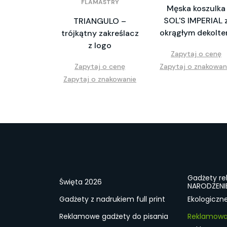
FLAMASTRY
Męska koszulka
SOL'S IMPERIAL 
TRIANGULO –
okrągłym dekolt
trójkątny zakreślacz
z logo
Zapytaj o cenę
Zapytaj o cenę
Zapytaj o znakowan
Zapytaj o znakowanie
Gadżety r
Święta 2026
NARODZENI
Gadżety z nadrukiem full print
Ekologiczn
Reklamowe gadżety do pisania
Reklamowa 