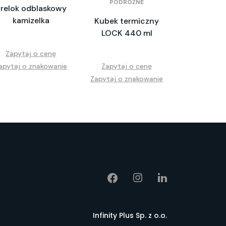
PODRÓŻNE
relok odblaskowy
kamizelka
Kubek termiczny
LOCK 440 ml
Zapytaj o cenę
apytaj o znakowanie
Zapytaj o cenę
Zapytaj o znakowanie
Infinity Plus Sp. z o.o.