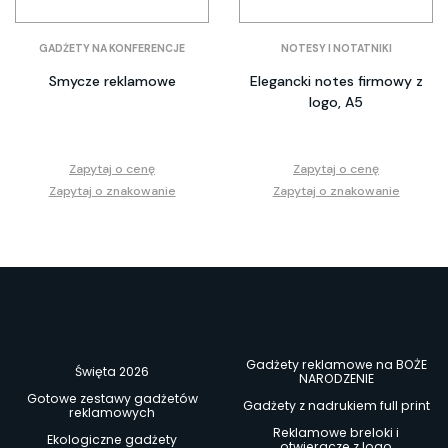
GADŻETY NA KONFERENCJE
NOTESY I NOTATNIKI
Smycze reklamowe
Elegancki notes firmowy z
logo, A5
Zapytaj o cenę
Zapytaj o cenę
Zapytaj o znakowanie
Zapytaj o znakowanie
Gadżety reklamowe na BOŻE
Święta 2026
NARODZENIE
Gotowe zestawy gadżetów
Gadżety z nadrukiem full print
reklamowych
Reklamowe breloki i
Ekologiczne gadżety
otwieracze z logo