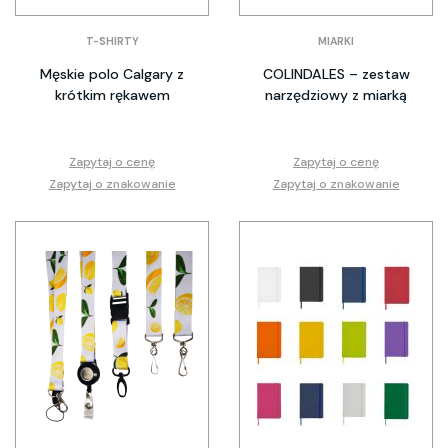
T-SHIRTY
MIARKI
Męskie polo Calgary z
COLINDALES – zestaw
krótkim rękawem
narzędziowy z miarką
Zapytaj o cenę
Zapytaj o cenę
Zapytaj o znakowanie
Zapytaj o znakowanie