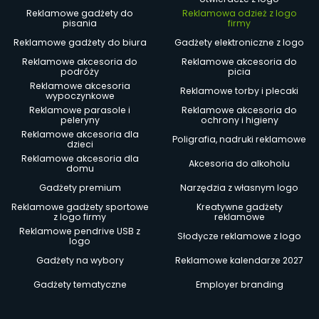
Reklamowe gadżety do
Reklamowa odzież z logo
pisania
firmy
Reklamowe gadżety do biura
Gadżety elektroniczne z logo
Reklamowe akcesoria do
Reklamowe akcesoria do
podróży
picia
Reklamowe akcesoria
Reklamowe torby i plecaki
wypoczynkowe
Reklamowe parasole i
Reklamowe akcesoria do
peleryny
ochrony i higieny
Reklamowe akcesoria dla
Poligrafia, nadruki reklamowe
dzieci
Reklamowe akcesoria dla
Akcesoria do alkoholu
domu
Gadżety premium
Narzędzia z własnym logo
Reklamowe gadżety sportowe
Kreatywne gadżety
z logo firmy
reklamowe
Reklamowe pendrive USB z
Słodycze reklamowe z logo
logo
Gadżety na wybory
Reklamowe kalendarze 2027
Gadżety tematyczne
Employer branding