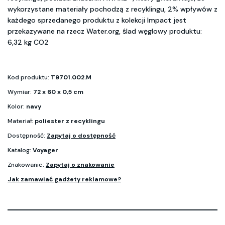
wykorzystane materiały pochodzą z recyklingu, 2% wpływów z
każdego sprzedanego produktu z kolekcji Impact jest
przekazywane na rzecz Water.org, ślad węglowy produktu:
6,32 kg CO2
Kod produktu:
T9701.002.M
Wymiar:
72 x 60 x 0,5 cm
Kolor:
navy
Materiał:
poliester z recyklingu
Dostępność:
Zapytaj o dostępność
Katalog:
Voyager
Znakowanie:
Zapytaj o znakowanie
Jak zamawiać gadżety reklamowe?