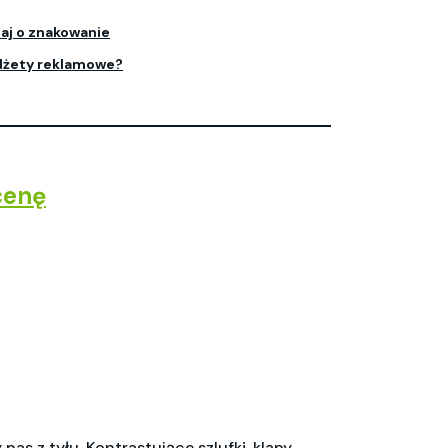
aj o znakowanie
dżety reklamowe?
cenę
s z tyłu. Kontrastujące szlufki, klapy,