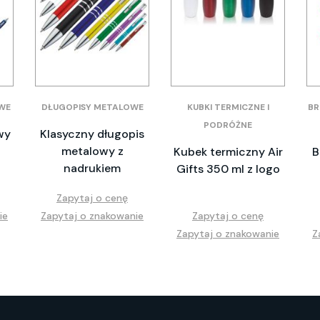
WE
DŁUGOPISY METALOWE
KUBKI TERMICZNE I
BR
PODRÓŻNE
wy
Klasyczny długopis
metalowy z
Kubek termiczny Air
B
nadrukiem
Gifts 350 ml z logo
Zapytaj o cenę
ie
Zapytaj o znakowanie
Zapytaj o cenę
Zapytaj o znakowanie
Z