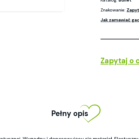
Katalog:
Bullet
Znakowanie:
Zapyt
Jak zamawiać ga
Zapytaj o 
Pełny opis
tycznej. Wygodny i dopasowujący się materiał. Elastyczny pa