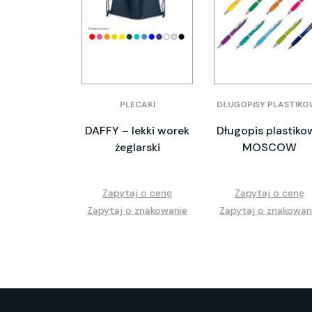
PLECAKI
DŁUGOPISY PLASTIKO
DAFFY – lekki worek
Długopis plastiko
żeglarski
MOSCOW
Zapytaj o cenę
Zapytaj o cenę
Zapytaj o znakowanie
Zapytaj o znakowan