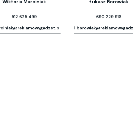
Wiktoria Marciniak
Łukasz Borowiak
512 625 499
690 229 916
ciniak@reklamowygadzet.pl
l.borowiak@reklamowygadz