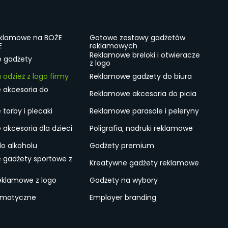
eklamowe na BOŻE
Gotowe zestawy gadżetów
E
reklamowych
Reklamowe breloki i otwieracze
e gadżety
z logo
odzież z logo firmy
Reklamowe gadżety do biura
 akcesoria do
Reklamowe akcesoria do picia
torby i plecaki
Reklamowe parasole i peleryny
akcesoria dla dzieci
Poligrafia, nadruki reklamowe
do alkoholu
Gadżety premium
 gadżety sportowe z
Kreatywne gadżety reklamowe
eklamowe z logo
Gadżety na wybory
ematyczne
Employer branding