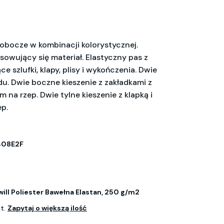
robocze w kombinacji kolorystycznej.
owujący się materiał. Elastyczny pas z
ce szlufki, klapy, plisy i wykończenia. Dwie
du. Dwie boczne kieszenie z zakładkami z
m na rzep. Dwie tylne kieszenie z klapką i
ep.
408E2F
ill Poliester Bawełna Elastan, 250 g/m2
zt.
Zapytaj o większą ilość