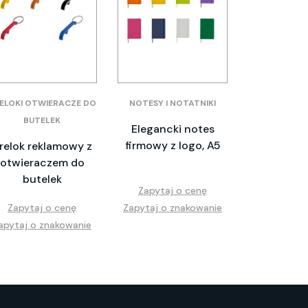
ELOKI OTWIERACZE DO
NOTESY I NOTATNIKI
BUTELEK
Elegancki notes
firmowy z logo, A5
relok reklamowy z
otwieraczem do
butelek
Zapytaj o cenę
Zapytaj o cenę
Zapytaj o znakowanie
apytaj o znakowanie