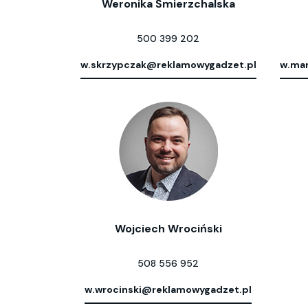
Weronika Śmierzchalska
500 399 202
w.skrzypczak@reklamowygadzet.pl
w.mar
Wojciech Wrociński
508 556 952
w.wrocinski@reklamowygadzet.pl