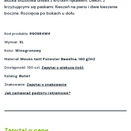
Bluzka służbowa unisex z krótkim rękawem. Dekolt z
krzyżującymi się paskami. Kieszeń na piersi i dwie kieszenie
boczne. Rozcięcia po bokach u dołu.
Kod produktu:
R90984W4
Wymiar:
XL
Kolor:
Winogronowy
Materiał:
Woven twill Poliester Bawełna, 160 g/m2
Dostępność: 150 szt.
Zapytaj o większą ilość
Katalog:
Bullet
Znakowanie:
Zapytaj o znakowanie
Jak zamawiać gadżety reklamowe?
Zapytaj o cenę