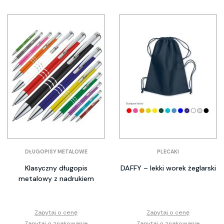
DŁUGOPISY METALOWE
PLECAKI
Klasyczny długopis
DAFFY – lekki worek żeglarski
metalowy z nadrukiem
Zapytaj o cenę
Zapytaj o cenę
Zapytaj o znakowanie
Zapytaj o znakowanie