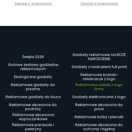
Zapytaj o znakowanie
Zapytaj o znakowanie
Gadżety reklamowe na BOŻE
Święta 2026
NARODZENIE
Gotowe zestawy gadżetów
Gadżety z nadrukiem full print
reklamowych
Reklamowe breloki i
Ekologiczne gadżety
otwieracze z logo
Reklamowe gadżety do
Reklamowa odzież z logo
pisania
firmy
Reklamowe gadżety do biura
Gadżety elektroniczne z logo
Reklamowe akcesoria do
Reklamowe akcesoria do
podróży
picia
Reklamowe akcesoria
Reklamowe torby i plecaki
wypoczynkowe
Reklamowe parasole i
Reklamowe akcesoria do
peleryny
ochrony i higieny