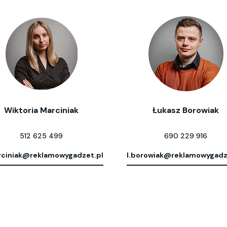
Wiktoria Marciniak
Łukasz Borowiak
512 625 499
690 229 916
ciniak@reklamowygadzet.pl
l.borowiak@reklamowygadz