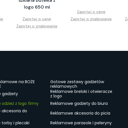
szklana butelka z
logo 650 ml
Zapytaj o cenę
ie
Zapytaj o cenę
Zapytaj o znakowanie
Z
Zapytaj o znakowanie
eklamowe na BOŻE
Gotowe zestawy gadżetów
E
reklamowych
Reklamowe breloki i otwieracze
e gadżety
z logo
odzież z logo firmy
Reklamowe gadżety do biura
 akcesoria do
Reklamowe akcesoria do picia
torby i plecaki
Reklamowe parasole i peleryny