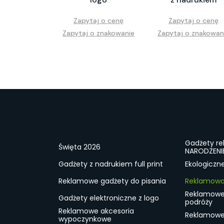
Zapytaj o cenę
Zapytaj o cenę
Zapytaj o znakowanie
Zapytaj o znakowan
Gadżety r
Święta 2026
NARODZENI
Gadżety z nadrukiem full print
Ekologiczn
Reklamowe gadżety do pisania
Reklamowa 
Reklamowe
Gadżety elektroniczne z logo
podróży
Reklamowe akcesoria
Reklamowe 
wypoczynkowe