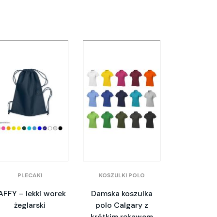
PLECAKI
KOSZULKI POLO
AFFY – lekki worek
Damska koszulka
żeglarski
polo Calgary z
krótkim rękawem