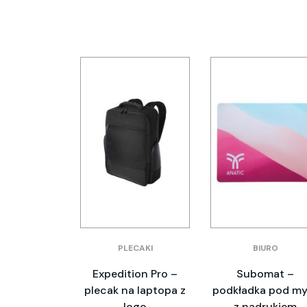
PLECAKI
BIURO
Expedition Pro –
Subomat –
plecak na laptopa z
podkładka pod my
logo
z nadrukiem