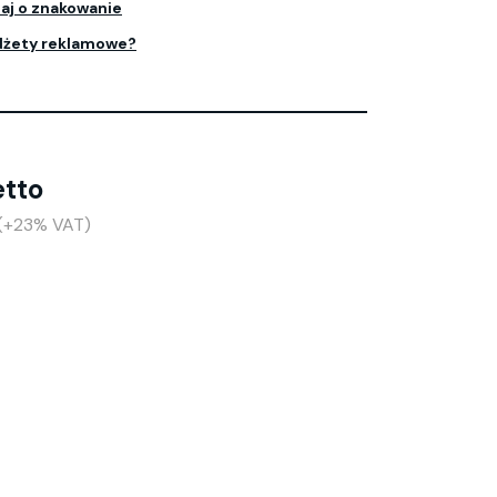
aj o znakowanie
dżety reklamowe?
etto
 (+23% VAT)