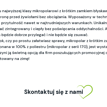
u najwyższej klasy mikropolarowi z krótkim zamkiem błyskaw
onę przed żywiołami bez obciążania. Wyposażony w technolo
i przytulność nawet w najtrudniejszych warunkach. Unikaln
ać zintegrowany i ciepły bez poświęcania oddychalności. 
ędzie dobrze przylegać i nie będzie się zsuwać.
tok, czy po prostu załatwiasz sprawy, mikropolar z krótkim
ana w 100% z poliestru (mikropolar z serii 170), jest wysta
czyni ją świetną opcją dla firm poszukujących promocyjnej od
otowany na zimę!
Skontaktuj się z nami