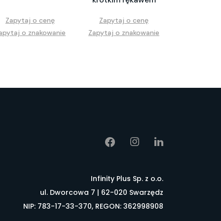
Zapytaj o cenę
Zapytaj o cenę
apytaj o znakowanie
Zapytaj o znakowanie
Infinity Plus Sp. z o.o.
ul. Dworcowa 7 | 62-020 Swarzędz
NIP: 783-17-33-370, REGON: 362998908