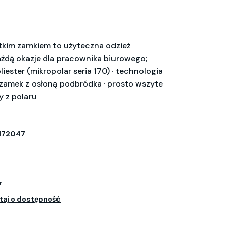
ótkim zamkiem to użyteczna odzież
żdą okazje dla pracownika biurowego;
iester (mikropolar seria 170) · technologia
tki zamek z osłoną podbródka · prosto wszyte
y z polaru
172047
r
taj o dostępność