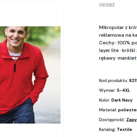
ODZIEŻ
Mikropolar z kr
reklamowa na ka
Cechy: ·100% pol
layer lite · kró
rękawy ·mankiet
Kod produktu:
821
Wymiar:
S-4XL
Kolor:
Dark Navy
Materiał:
polieste
Dostępność:
Zapy
Katalog:
Textile