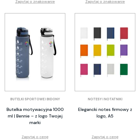
Zapytaj o znakowanie
Zapytaj o znakowanie
BUTELKI SPORTOWE I BIDONY
NOTESY I NOTATNIKI
Butelka motywacyjna 1000
Elegancki notes firmowy z
ml | Bennie – z logo Twojej
logo, A5
marki
Zapytaj o cenę
Zapytaj o cenę