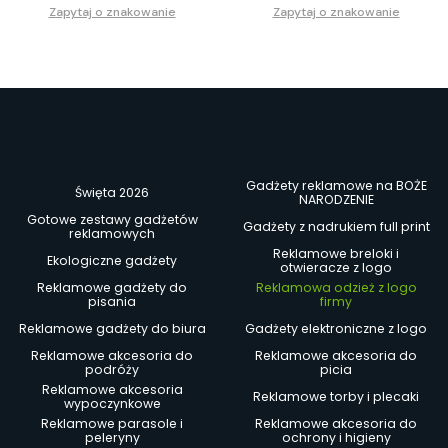
Zapytaj o znakowanie
Zapytaj o znakowanie
Gadżety reklamowe na BOŻE
Święta 2026
NARODZENIE
Gotowe zestawy gadżetów
Gadżety z nadrukiem full print
reklamowych
Reklamowe breloki i
Ekologiczne gadżety
otwieracze z logo
Reklamowe gadżety do
Reklamowa odzież z logo
pisania
firmy
Reklamowe gadżety do biura
Gadżety elektroniczne z logo
Reklamowe akcesoria do
Reklamowe akcesoria do
podróży
picia
Reklamowe akcesoria
Reklamowe torby i plecaki
wypoczynkowe
Reklamowe parasole i
Reklamowe akcesoria do
peleryny
ochrony i higieny