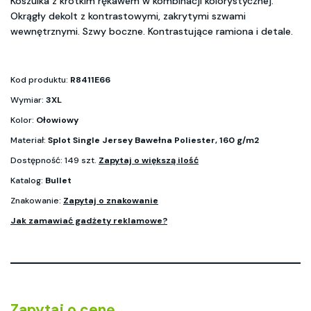
Koszulka z krótkim rękawem w kombinacji kolorystycznej.
Okrągły dekolt z kontrastowymi, zakrytymi szwami
wewnętrznymi. Szwy boczne. Kontrastujące ramiona i detale.
Kod produktu:
R8411E66
Wymiar:
3XL
Kolor:
Ołowiowy
Materiał:
Splot Single Jersey Bawełna Poliester, 160 g/m2
Dostępność: 149 szt.
Zapytaj o większą ilość
Katalog:
Bullet
Znakowanie:
Zapytaj o znakowanie
Jak zamawiać gadżety reklamowe?
Zapytaj o cenę