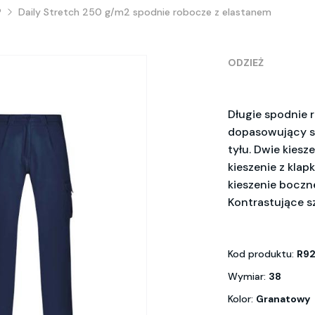
P
Daily Stretch 250 g/m2 spodnie robocze z elastanem
ODZIEŻ
Długie spodnie 
dopasowujący się
tyłu. Dwie kiesz
kieszenie z klap
kieszenie boczne
Kontrastujące s
Kod produktu:
R9
Wymiar:
38
Kolor:
Granatowy