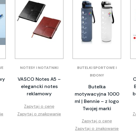
WE
NOTESY I NOTATNIKI
BUTELKI SPORTOWE I
BIDONY
wy
VASCO Notes A5 –
C
elegancki notes
Butelka
reklamowy
b
motywacyjna 1000
ml | Bennie – z logo
Zapytaj o cenę
Twojej marki
ie
Zapytaj o znakowanie
Z
Zapytaj o cenę
Zapytaj o znakowanie