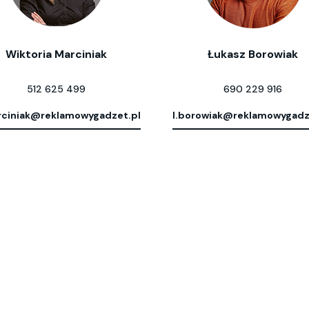
Wiktoria Marciniak
Łukasz Borowiak
512 625 499
690 229 916
ciniak@reklamowygadzet.pl
l.borowiak@reklamowygadz