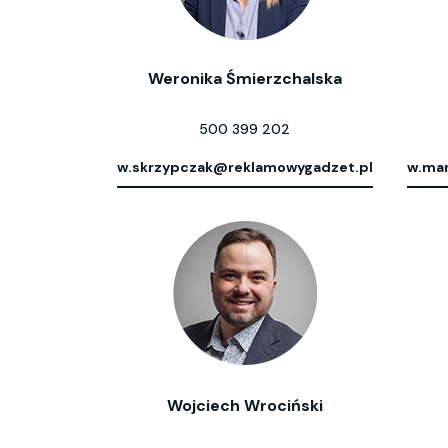
Weronika Śmierzchalska
500 399 202
w.skrzypczak@reklamowygadzet.pl
w.mar
Wojciech Wrociński