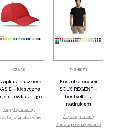
CZAPKI
T-SHIRTY
zapka z daszkiem
Koszulka unisex
BASIE – klasyczna
SOL'S REGENT –
ejsbolówka z logo
bestseller z
nadrukiem
Zapytaj o cenę
Zapytaj o cenę
apytaj o znakowanie
Zapytaj o znakowanie