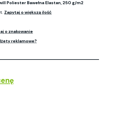
ill Poliester Bawełna Elastan, 250 g/m2
t.
Zapytaj o większą ilość
aj o znakowanie
dżety reklamowe?
cenę