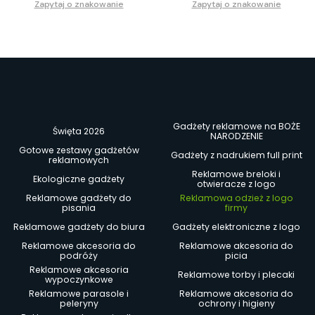
Zapytaj o znakowanie
Zapytaj o znakowanie
Gadżety reklamowe na BOŻE
Święta 2026
NARODZENIE
Gotowe zestawy gadżetów
Gadżety z nadrukiem full print
reklamowych
Reklamowe breloki i
Ekologiczne gadżety
otwieracze z logo
Reklamowe gadżety do
Reklamowa odzież z logo
pisania
firmy
Reklamowe gadżety do biura
Gadżety elektroniczne z logo
Reklamowe akcesoria do
Reklamowe akcesoria do
podróży
picia
Reklamowe akcesoria
Reklamowe torby i plecaki
wypoczynkowe
Reklamowe parasole i
Reklamowe akcesoria do
peleryny
ochrony i higieny