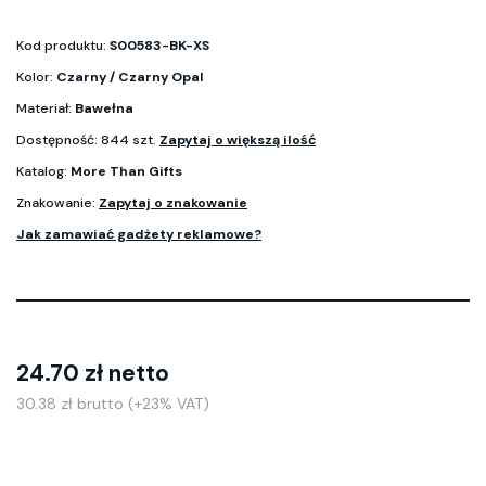
Kod produktu:
S00583-BK-XS
Kolor:
Czarny / Czarny Opal
Materiał:
Bawełna
Dostępność: 844 szt.
Zapytaj o większą ilość
Katalog:
More Than Gifts
Znakowanie:
Zapytaj o znakowanie
Jak zamawiać gadżety reklamowe?
24.70 zł netto
30.38 zł brutto (+23% VAT)