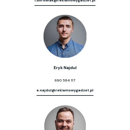
l.borowiak@reklamowygadzet.pl
Eryk Najdul
690 584 117
e.najdul@reklamowygadzet.pl