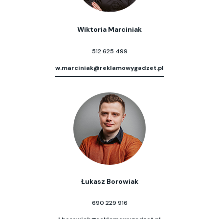
Wiktoria Marciniak
512 625 499
w.marciniak@reklamowygadzet.pl
Łukasz Borowiak
690 229 916