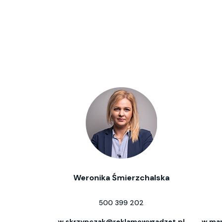
Weronika Śmierzchalska
500 399 202
w.skrzypczak@reklamowygadzet.pl
w.mar