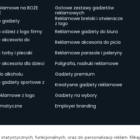
eklamowe na BOŻE
Gotowe zestawy gadżetów
E
reklamowych
Reklamowe breloki i otwieracze
e gadżety
z logo
odzież z logo firmy
Reklamowe gadżety do biura
 akcesoria do
Reklamowe akcesoria do picia
torby i plecaki
Reklamowe parasole i peleryny
akcesoria dla dzieci
Poligrafia, nadruki reklamowe
do alkoholu
Gadżety premium
 gadżety sportowe z
Kreatywne gadżety reklamowe
eklamowe z logo
Gadżety na wybory
ematyczne
Employer branding
ulamin
Lokalne Gadżety Reklamowe
Jak zamawiać?
S
statystycznych, funkcjonalnych, oraz do personalizacji reklam. Klik