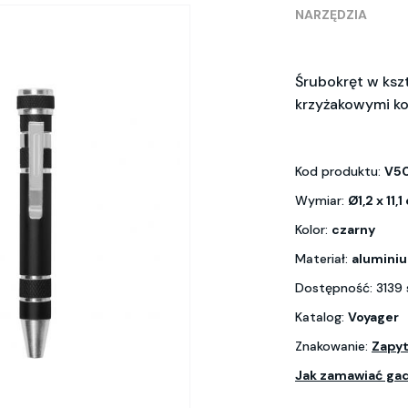
NARZĘDZIA
Śrubokręt w kszt
krzyżakowymi ko
Kod produktu:
V5
Wymiar:
Ø1,2 x 11,
Kolor:
czarny
Materiał:
aluminiu
Dostępność: 3139 
Katalog:
Voyager
Znakowanie:
Zapyt
Jak zamawiać ga