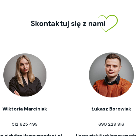
Skontaktuj się z nami
Wiktoria Marciniak
Łukasz Borowiak
512 625 499
690 229 916
ciniak@reklamowygadzet.pl
l.borowiak@reklamowygadz