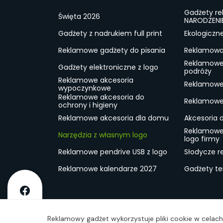
Gadżety r
Święta 2026
NARODZENI
Gadżety z nadrukiem full print
Ekologiczn
Reklamowe gadżety do pisania
Reklamowa 
Reklamowe
Gadżety elektroniczne z logo
podróży
Reklamowe akcesoria
Reklamowe 
wypoczynkowe
Reklamowe akcesoria do
Reklamowe 
ochrony i higieny
Reklamowe akcesoria dla domu
Akcesoria 
Reklamowe
Narzędzia z własnym logo
logo firmy
Reklamowe pendrive USB z logo
Słodycze r
Reklamowe kalendarze 2027
Gadżety t
O firmie
Dostawa
RODO
Kontakt
Reg
Reklamowy gadżet wykorzystuje pliki cookie w celach 