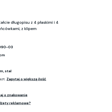
ałcie długopisu z 4 płaskimi i 4
ńcówkami, z klipem
090-03
1 cm
m, stal
szt.
Zapytaj o większą ilość
aj o znakowanie
dżety reklamowe?