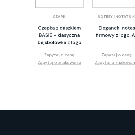
CZAPKI
NOTESY I NOTATNIK
Czapka z daszkiem
Elegancki notes
BASIE – klasyczna
firmowy z logo, 
bejsbolówka z logo
Zapytaj o cenę
Zapytaj o cenę
Zapytaj o znakowanie
Zapytaj o znakowan