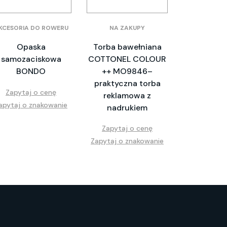
KCESORIA DO ROWERU
NA ZAKUPY
Opaska
Torba bawełniana
samozaciskowa
COTTONEL COLOUR
BONDO
++ MO9846–
praktyczna torba
Zapytaj o cenę
reklamowa z
apytaj o znakowanie
nadrukiem
Zapytaj o cenę
Zapytaj o znakowanie