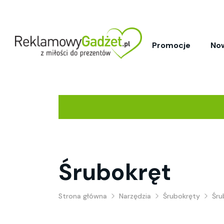
Promocje
No
Śrubokręt
Strona główna
Narzędzia
Śrubokręty
Śru