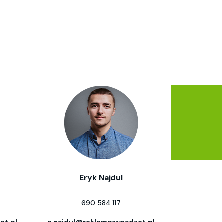
Eryk Najdul
690 584 117
et.pl
e.najdul@reklamowygadzet.pl