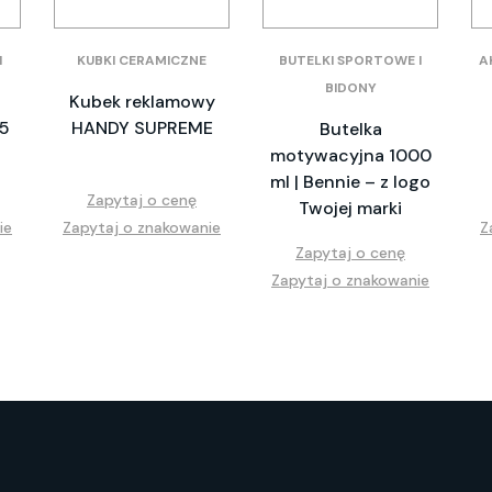
I
KUBKI CERAMICZNE
BUTELKI SPORTOWE I
A
BIDONY
Kubek reklamowy
A5
HANDY SUPREME
Butelka
motywacyjna 1000
ml | Bennie – z logo
Zapytaj o cenę
Twojej marki
ie
Zapytaj o znakowanie
Z
Zapytaj o cenę
Zapytaj o znakowanie