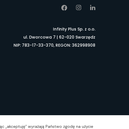
Infinity Plus Sp. z o.o.
ul. Dworcowa 7 | 62-020 Swarzędz
NIP: 783-17-33-370, REGON: 362998908
łownik pojęć
FAQ
ając „akceptuję” wyrażają Państwo zgodę na użycie