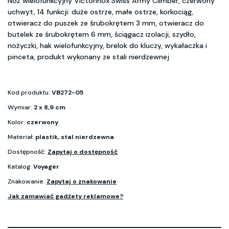
Nóż wielofunkcyjny Victorinox Swiss Army Climber, czerwony
uchwyt, 14 funkcji: duże ostrze, małe ostrze, korkociąg,
otwieracz do puszek ze śrubokrętem 3 mm, otwieracz do
butelek ze śrubokrętem 6 mm, ściągacz izolacji, szydło,
nożyczki, hak wielofunkcyjny, brelok do kluczy, wykałaczka i
pinceta, produkt wykonany ze stali nierdzewnej
Kod produktu:
VB272-05
Wymiar:
2 x 8,9 cm
Kolor:
czerwony
Materiał:
plastik, stal nierdzewna
Dostępność:
Zapytaj o dostępność
Katalog:
Voyager
Znakowanie:
Zapytaj o znakowanie
Jak zamawiać gadżety reklamowe?