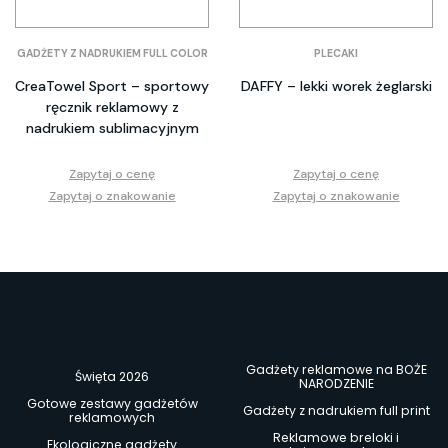
GADŻETY Z NADRUKIEM FULL COLOR
PLECAKI
CreaTowel Sport – sportowy
DAFFY – lekki worek żeglarski
ręcznik reklamowy z
nadrukiem sublimacyjnym
Zapytaj o cenę
Zapytaj o cenę
Zapytaj o znakowanie
Zapytaj o znakowanie
Gadżety reklamowe na BOŻE
Święta 2026
NARODZENIE
Gotowe zestawy gadżetów
Gadżety z nadrukiem full print
reklamowych
Reklamowe breloki i
Ekologiczne gadżety