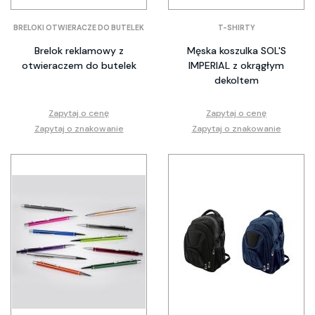
BRELOKI OTWIERACZE DO BUTELEK
T-SHIRTY
Brelok reklamowy z
Męska koszulka SOL'S
otwieraczem do butelek
IMPERIAL z okrągłym
dekoltem
Zapytaj o cenę
Zapytaj o cenę
Zapytaj o znakowanie
Zapytaj o znakowanie