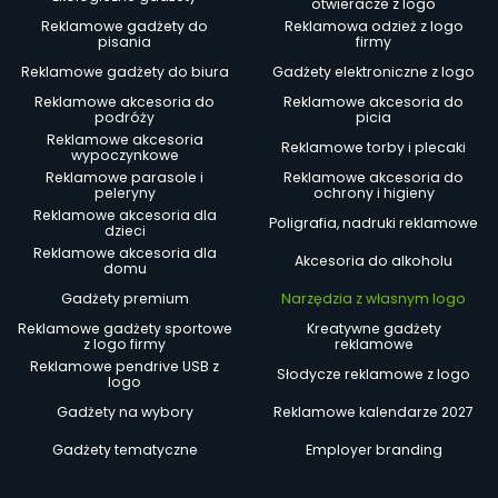
otwieracze z logo
Reklamowe gadżety do
Reklamowa odzież z logo
pisania
firmy
Reklamowe gadżety do biura
Gadżety elektroniczne z logo
Reklamowe akcesoria do
Reklamowe akcesoria do
podróży
picia
Reklamowe akcesoria
Reklamowe torby i plecaki
wypoczynkowe
Reklamowe parasole i
Reklamowe akcesoria do
peleryny
ochrony i higieny
Reklamowe akcesoria dla
Poligrafia, nadruki reklamowe
dzieci
Reklamowe akcesoria dla
Akcesoria do alkoholu
domu
Gadżety premium
Narzędzia z własnym logo
Reklamowe gadżety sportowe
Kreatywne gadżety
z logo firmy
reklamowe
Reklamowe pendrive USB z
Słodycze reklamowe z logo
logo
Gadżety na wybory
Reklamowe kalendarze 2027
Gadżety tematyczne
Employer branding