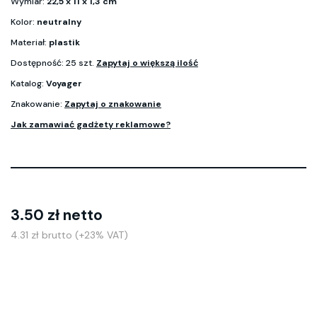
Wymiar:
22,5 x 11 x 1,3 cm
Kolor:
neutralny
Materiał:
plastik
Dostępność: 25 szt.
Zapytaj o większą ilość
Katalog:
Voyager
Znakowanie:
Zapytaj o znakowanie
Jak zamawiać gadżety reklamowe?
3.50 zł netto
4.31 zł brutto (+23% VAT)