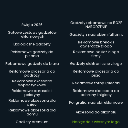
Gadżety reklamowe na BOŻE
Święta 2026
NARODZENIE
Gotowe zestawy gadżetów
Gadżety z nadrukiem full print
reklamowych
Reklamowe breloki i
Ekologiczne gadżety
otwieracze z logo
Reklamowe gadżety do
Reklamowa odzież z logo
pisania
firmy
Reklamowe gadżety do biura
Gadżety elektroniczne z logo
Reklamowe akcesoria do
Reklamowe akcesoria do
podróży
picia
Reklamowe akcesoria
Reklamowe torby i plecaki
wypoczynkowe
Reklamowe parasole i
Reklamowe akcesoria do
peleryny
ochrony i higieny
Reklamowe akcesoria dla
Poligrafia, nadruki reklamowe
dzieci
Reklamowe akcesoria dla
Akcesoria do alkoholu
domu
Gadżety premium
Narzędzia z własnym logo