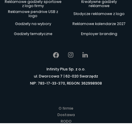
Reklamowe gadżety sportowe
Kreatywne gadżety
z logo firmy
reklamowe
Reklamowe pendrive USB z
Słodycze reklamowe z logo
logo
Gadżety na wybory
Reklamowe kalendarze 2027
Gadżety tematyczne
Employer branding
Infinity Plus Sp. z o.o.
ul. Dworcowa 7 | 62-020 Swarzędz
NIP: 783-17-33-370, REGON: 362998908
O firmie
Dostawa
RODO
Kontakt