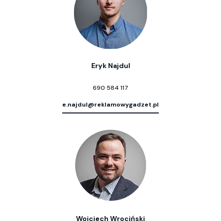
Eryk Najdul
690 584 117
e.najdul@reklamowygadzet.pl
Wojciech Wrociński