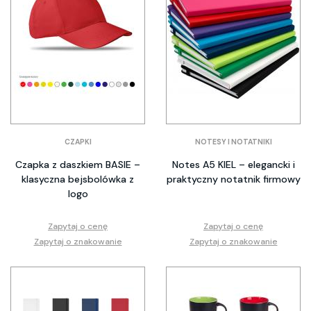
CZAPKI
NOTESY I NOTATNIKI
Czapka z daszkiem BASIE –
Notes A5 KIEL – elegancki i
klasyczna bejsbolówka z
praktyczny notatnik firmowy
logo
Zapytaj o cenę
Zapytaj o cenę
Zapytaj o znakowanie
Zapytaj o znakowanie