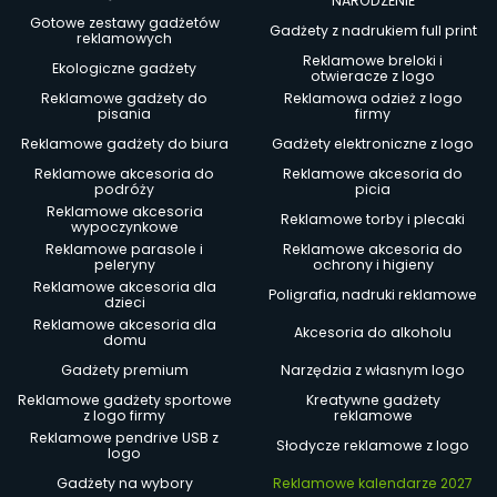
NARODZENIE
Gotowe zestawy gadżetów
Gadżety z nadrukiem full print
reklamowych
Reklamowe breloki i
Ekologiczne gadżety
otwieracze z logo
Reklamowe gadżety do
Reklamowa odzież z logo
pisania
firmy
Reklamowe gadżety do biura
Gadżety elektroniczne z logo
Reklamowe akcesoria do
Reklamowe akcesoria do
podróży
picia
Reklamowe akcesoria
Reklamowe torby i plecaki
wypoczynkowe
Reklamowe parasole i
Reklamowe akcesoria do
peleryny
ochrony i higieny
Reklamowe akcesoria dla
Poligrafia, nadruki reklamowe
dzieci
Reklamowe akcesoria dla
Akcesoria do alkoholu
domu
Gadżety premium
Narzędzia z własnym logo
Reklamowe gadżety sportowe
Kreatywne gadżety
z logo firmy
reklamowe
Reklamowe pendrive USB z
Słodycze reklamowe z logo
logo
Gadżety na wybory
Reklamowe kalendarze 2027