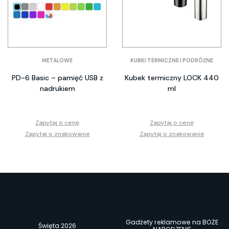
METALOWE
KUBKI TERMICZNE I PODRÓŻNE
PD-6 Basic – pamięć USB z
Kubek termiczny LOCK 440
nadrukiem
ml
Zapytaj o cenę
Zapytaj o cenę
Zapytaj o znakowanie
Zapytaj o znakowanie
Gadżety reklamowe na BOŻE
Święta 2026