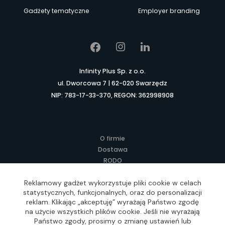
Gadżety tematyczne
Employer branding
Infinity Plus Sp. z o.o.
ul. Dworcowa 7 | 62-020 Swarzędz
NIP: 783-17-33-370, REGON: 362998908
O firmie
Dostawa
RODO
Kontakt
Regulamin
Reklamowy gadżet wykorzystuje pliki cookie w celach
statystycznych, funkcjonalnych, oraz do personalizacji
Lokalne Gadżety Reklamowe
reklam. Klikając „akceptuję” wyrażają Państwo zgodę
Jak zamawiać?
na użycie wszystkich plików cookie. Jeśli nie wyrażają
Słownik pojęć
Państwo zgody, prosimy o zmianę ustawień lub