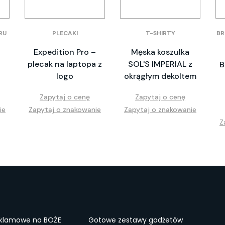
RU
PLECAKI
T-SHIRTY
BR
Expedition Pro –
Męska koszulka
plecak na laptopa z
SOL'S IMPERIAL z
B
logo
okrągłym dekoltem
Zapytaj o cenę
Zapytaj o cenę
ie
Zapytaj o znakowanie
Zapytaj o znakowanie
Z
eklamowe na BOŻE
Gotowe zestawy gadżetów