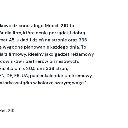
żkowe dzienne z logo Model-21D to
 dla firm, które cenią porządek i dobrą
mat A5, układ 1 dzień na stronie oraz 336
ą wygodne planowanie każdego dnia. To
darz firmowy, idealny jako gadżet reklamowy
racowników i partnerów biznesowych.
a:14,5 cm x 20,5 cm; 336 stron;
EN, DE, FR, UA; papier kalendarium:kremowy
gatorka:wstążka w kolorze szarym; waga 1
el-21D