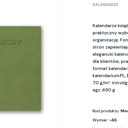
KALENDARZE
Kalendarze ksią
praktyczny wybór
organizację. For
stron zapewniaj
elegancki kalen
dla klientów, p
format kalendarz
kalendarium:PL, 
70 g/m²; introli
egz.:490 g
Kod produktu:
Mod
Wymiar:
~A5