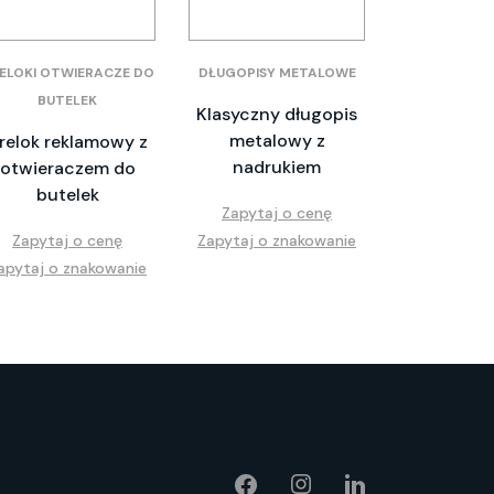
ELOKI OTWIERACZE DO
DŁUGOPISY METALOWE
BUTELEK
Klasyczny długopis
metalowy z
relok reklamowy z
nadrukiem
otwieraczem do
butelek
Zapytaj o cenę
Zapytaj o cenę
Zapytaj o znakowanie
apytaj o znakowanie