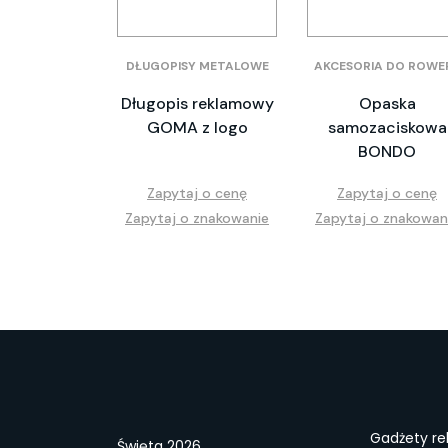
DŁUGOPISY METALOWE
AKCESORIA DO ROWE
Długopis reklamowy
Opaska
GOMA z logo
samozaciskowa
BONDO
Zapytaj o cenę
Zapytaj o cenę
Zapytaj o znakowanie
Zapytaj o znakowan
Gadżety r
Święta 2026