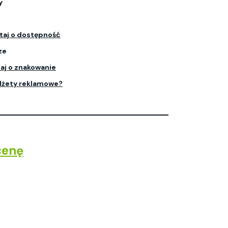
y
taj o dostępność
ze
aj o znakowanie
dżety reklamowe?
cenę