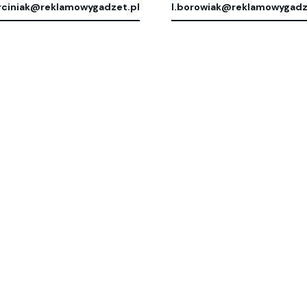
ciniak@reklamowygadzet.pl
l.borowiak@reklamowygadz