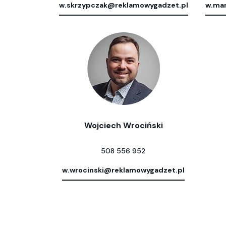
w.skrzypczak@reklamowygadzet.pl
w.mar
Wojciech Wrociński
508 556 952
w.wrocinski@reklamowygadzet.pl