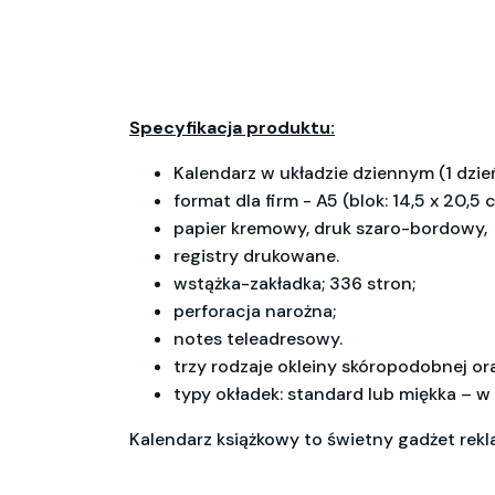
Specyfikacja produktu:
Kalendarz w układzie dziennym (1 dzień
format dla firm - A5 (blok: 14,5 x 20,5 
papier kremowy, druk szaro-bordowy,
registry drukowane.
wstążka-zakładka; 336 stron;
perforacja narożna;
notes teleadresowy.
trzy rodzaje okleiny skóropodobnej ora
typy okładek: standard lub miękka – w 
Kalendarz książkowy to świetny gadżet rek