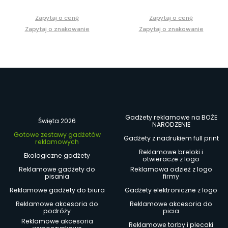
Zapytaj o cenę
Zapytaj o cenę
Zapytaj o znakowanie
Zapytaj o znakowanie
Gadżety reklamowe na BOŻE
Święta 2026
NARODZENIE
Gotowe zestawy gadżetów
Gadżety z nadrukiem full print
reklamowych
Reklamowe breloki i
Ekologiczne gadżety
otwieracze z logo
Reklamowe gadżety do
Reklamowa odzież z logo
pisania
firmy
Reklamowe gadżety do biura
Gadżety elektroniczne z logo
Reklamowe akcesoria do
Reklamowe akcesoria do
podróży
picia
Reklamowe akcesoria
Reklamowe torby i plecaki