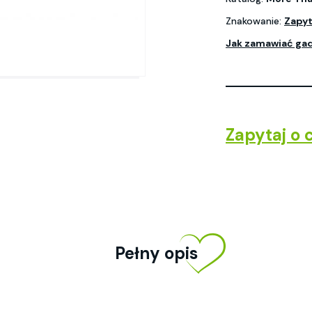
Znakowanie:
Zapyt
Jak zamawiać ga
Zapytaj o 
Pełny opis