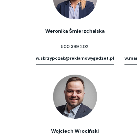
Weronika Śmierzchalska
500 399 202
w.skrzypczak@reklamowygadzet.pl
w.mar
Wojciech Wrociński