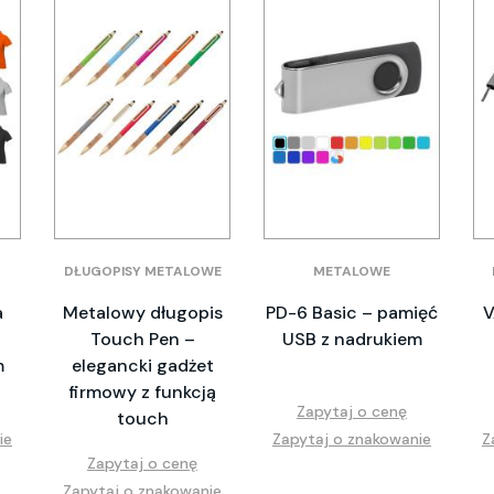
DŁUGOPISY METALOWE
METALOWE
a
Metalowy długopis
PD-6 Basic – pamięć
V
Touch Pen –
USB z nadrukiem
m
elegancki gadżet
firmowy z funkcją
Zapytaj o cenę
touch
ie
Zapytaj o znakowanie
Z
Zapytaj o cenę
Zapytaj o znakowanie