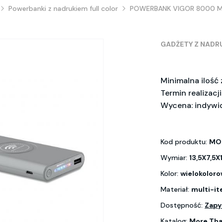
Powerbanki z nadrukiem full color
POWERBANK VIGOR 8000 M
GADŻETY Z NADR
Minimalna ilość
Termin realizacj
Wycena: indywi
Kod produktu:
MO
Wymiar:
13,5X7,5X
Kolor:
wielokolor
Materiał:
multi-i
Dostępność:
Zapy
Katalog:
More Tha