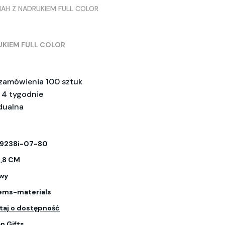
AH Z NADRUKIEM FULL COLOR
UKIEM FULL COLOR
 zamówienia 100 sztuk
i 4 tygodnie
dualna
9238i-07-80
1,8 CM
owy
tems-materials
taj o dostępność
n Gifts