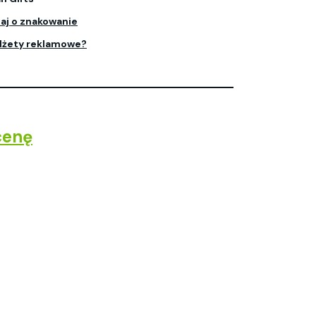
aj o znakowanie
dżety reklamowe?
cenę