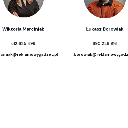
Wiktoria Marciniak
Łukasz Borowiak
512 625 499
690 229 916
ciniak@reklamowygadzet.pl
l.borowiak@reklamowygadz