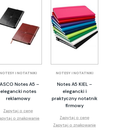
NOTESY I NOTATNIKI
NOTESY I NOTATNIKI
ASCO Notes A5 –
Notes A5 KIEL –
elegancki notes
elegancki i
reklamowy
praktyczny notatnik
firmowy
Zapytaj o cenę
Zapytaj o cenę
apytaj o znakowanie
Zapytaj o znakowanie