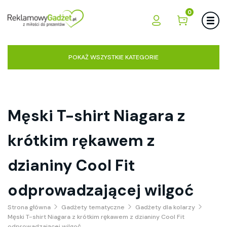
0
POKAŻ WSZYSTKIE KATEGORIE
Męski T-shirt Niagara z
krótkim rękawem z
dzianiny Cool Fit
odprowadzającej wilgoć
Strona główna
Gadżety tematyczne
Gadżety dla kolarzy
Męski T-shirt Niagara z krótkim rękawem z dzianiny Cool Fit
odprowadzającej wilgoć