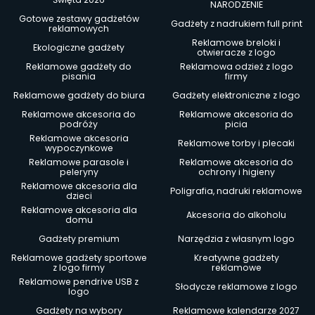
NARODZENIE
Gotowe zestawy gadżetów
Gadżety z nadrukiem full print
reklamowych
Reklamowe breloki i
Ekologiczne gadżety
otwieracze z logo
Reklamowe gadżety do
Reklamowa odzież z logo
pisania
firmy
Reklamowe gadżety do biura
Gadżety elektroniczne z logo
Reklamowe akcesoria do
Reklamowe akcesoria do
podróży
picia
Reklamowe akcesoria
Reklamowe torby i plecaki
wypoczynkowe
Reklamowe parasole i
Reklamowe akcesoria do
peleryny
ochrony i higieny
Reklamowe akcesoria dla
Poligrafia, nadruki reklamowe
dzieci
Reklamowe akcesoria dla
Akcesoria do alkoholu
domu
Gadżety premium
Narzędzia z własnym logo
Reklamowe gadżety sportowe
Kreatywne gadżety
z logo firmy
reklamowe
Reklamowe pendrive USB z
Słodycze reklamowe z logo
logo
Gadżety na wybory
Reklamowe kalendarze 2027