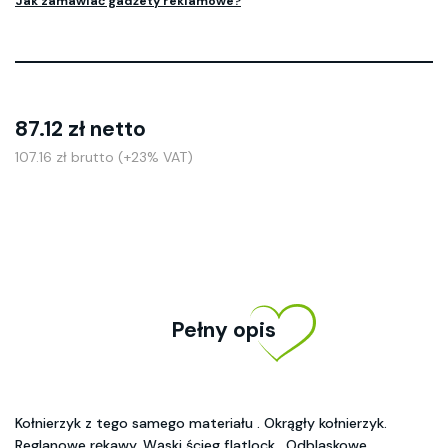
Jak zamawiać gadżety reklamowe?
87.12 zł netto
107.16 zł brutto (+23% VAT)
Pełny opis
Kołnierzyk z tego samego materiału . Okrągły kołnierzyk.
Reglanowe rękawy. Wąski ścieg flatlock . Odblaskowe