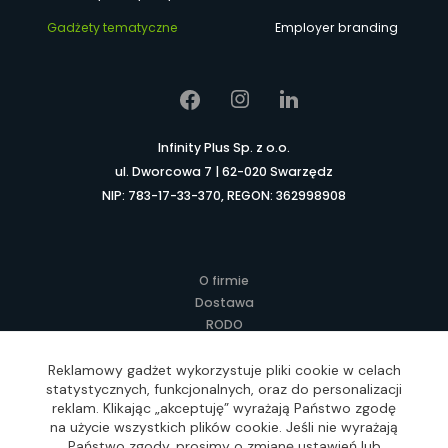
Gadżety tematyczne
Employer branding
Infinity Plus Sp. z o.o.
ul. Dworcowa 7 | 62-020 Swarzędz
NIP: 783-17-33-370, REGON: 362998908
O firmie
Dostawa
RODO
Kontakt
Regulamin
Reklamowy gadżet wykorzystuje pliki cookie w celach
statystycznych, funkcjonalnych, oraz do personalizacji
Lokalne Gadżety Reklamowe
reklam. Klikając „akceptuję” wyrażają Państwo zgodę
Jak zamawiać?
na użycie wszystkich plików cookie. Jeśli nie wyrażają
Słownik pojęć
Państwo zgody, prosimy o zmianę ustawień lub