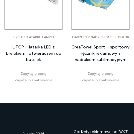
BRELOKI LATARKI I LAMPKI
GADŻETY Z NADRUKIEM FULL COLOR
LITOP – latarka LED z
CreaTowel Sport – sportowy
brelokiem i otwieraczem do
ręcznik reklamowy z
butelek
nadrukiem sublimacyjnym
Zapytaj o cenę
Zapytaj o cenę
Zapytaj o znakowanie
Zapytaj o znakowanie
Gadżety reklamowe na BOŻE
Święta 2026