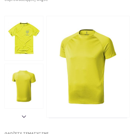
GADŻETY TEMATYCZNE