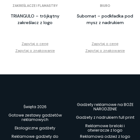
ZAKREŚLACZE I FLAMASTRY
BIURO
TRIANGULO – trójkątny
Subomat – podkładka pod
zakreślacz z logo
mysz z nadrukiem
Zapytaj o cenę
Zapytaj o cenę
Zapytaj o znakowanie
Zapytaj o znakowanie
Gadżety reklamowe na BOŻE
Święta 2026
NARODZENIE
Gotowe zestawy gadżetów
Gadżety z nadrukiem full print
reklamowych
Reklamowe breloki i
Ekologiczne gadżety
otwieracze z logo
Reklamowe gadżety do
Reklamowa odzież z logo