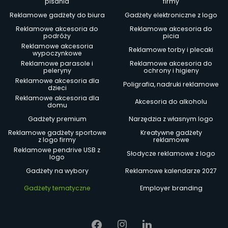
pisania
firmy
Reklamowe gadżety do biura
Gadżety elektroniczne z logo
Reklamowe akcesoria do
Reklamowe akcesoria do
podróży
picia
Reklamowe akcesoria
Reklamowe torby i plecaki
wypoczynkowe
Reklamowe parasole i
Reklamowe akcesoria do
peleryny
ochrony i higieny
Reklamowe akcesoria dla
Poligrafia, nadruki reklamowe
dzieci
Reklamowe akcesoria dla
Akcesoria do alkoholu
domu
Gadżety premium
Narzędzia z własnym logo
Reklamowe gadżety sportowe
Kreatywne gadżety
z logo firmy
reklamowe
Reklamowe pendrive USB z
Słodycze reklamowe z logo
logo
Gadżety na wybory
Reklamowe kalendarze 2027
Gadżety tematyczne
Employer branding