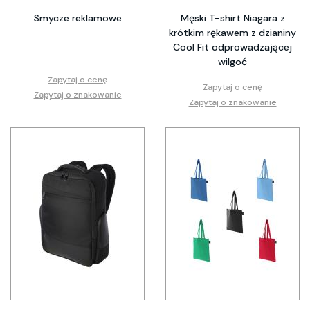
Smycze reklamowe
Męski T-shirt Niagara z
krótkim rękawem z dzianiny
Cool Fit odprowadzającej
wilgoć
Zapytaj o cenę
Zapytaj o cenę
Zapytaj o znakowanie
Zapytaj o znakowanie