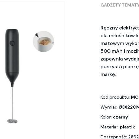
GADŻETY TEMAT
Ręczny elektryc
dla miłośników 
matowym wykoń
500 mAh i możli
zapewnia wydajn
puszystą piankę
markę.
Kod produktu:
MO
Wymiar:
Ø3X22C
Kolor:
czarny
Materiał:
plastik
Dostępność: 2862