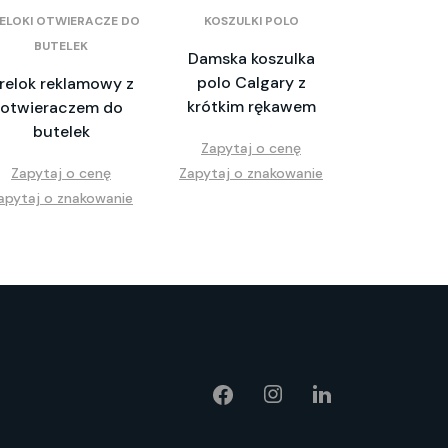
ELOKI OTWIERACZE DO
KOSZULKI POLO
BUTELEK
Damska koszulka
polo Calgary z
relok reklamowy z
krótkim rękawem
otwieraczem do
butelek
Zapytaj o cenę
Zapytaj o cenę
Zapytaj o znakowanie
apytaj o znakowanie