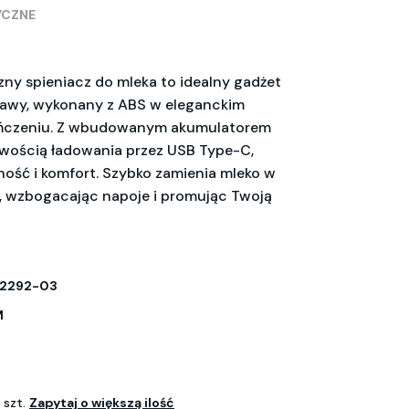
YCZNE
zny spieniacz do mleka to idealny gadżet
kawy, wykonany z ABS w eleganckim
czeniu. Z wbudowanym akumulatorem
wością ładowania przez USB Type-C,
ość i komfort. Szybko zamienia mleko w
, wzbogacając napoje i promując Twoją
2292-03
M
 szt.
Zapytaj o większą ilość