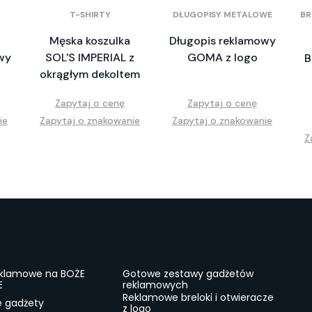
T-SHIRTY
DŁUGOPISY METALOWE
BR
Męska koszulka
Długopis reklamowy
wy
SOL'S IMPERIAL z
GOMA z logo
B
okrągłym dekoltem
Zapytaj o cenę
Zapytaj o cenę
ie
Zapytaj o znakowanie
Zapytaj o znakowanie
Z
eklamowe na BOŻE
Gotowe zestawy gadżetów
E
reklamowych
Reklamowe breloki i otwieracze
e gadżety
z logo