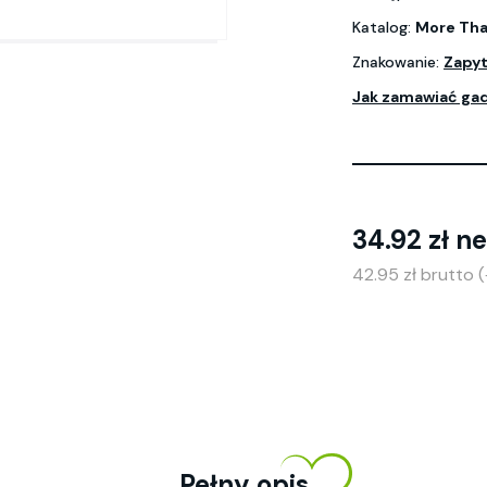
Katalog:
More Tha
Znakowanie:
Zapyt
Jak zamawiać ga
34.92 zł n
42.95 zł brutto 
Pełny opis