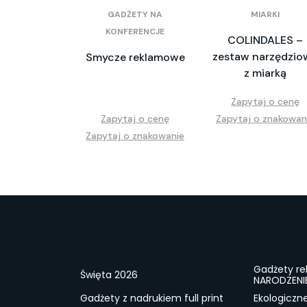
GADŻETY NA
MIARKI
KONFERENCJE
COLINDALES –
zestaw narzędzio
Smycze reklamowe
z miarką
Zapytaj o cenę
Zapytaj o cenę
Zapytaj o znakowan
Zapytaj o znakowanie
Gadżety r
Święta 2026
NARODZENI
Gadżety z nadrukiem full print
Ekologiczn