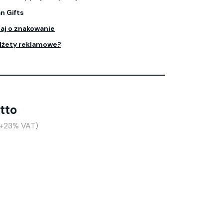
n Gifts
aj o znakowanie
dżety reklamowe?
etto
(+23% VAT)