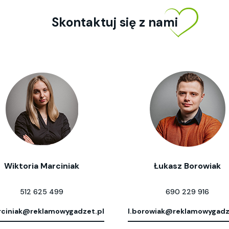
Skontaktuj się z nami
Wiktoria Marciniak
Łukasz Borowiak
512 625 499
690 229 916
ciniak@reklamowygadzet.pl
l.borowiak@reklamowygadz