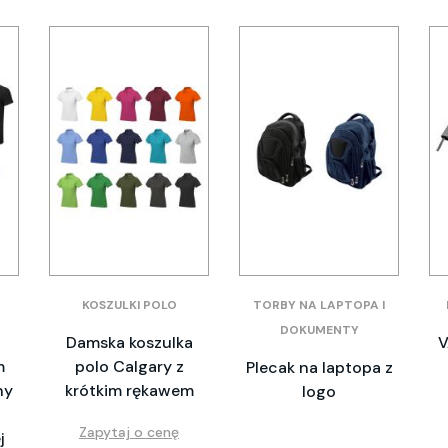
KOSZULKI POLO
TORBY NA LAPTOPA I
DOKUMENTY
Damska koszulka
V
m
polo Calgary z
Plecak na laptopa z
ny
krótkim rękawem
logo
Zapytaj o cenę
j