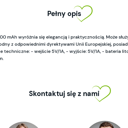
Pełny opis
 mAh wyróżnia się elegancją i praktycznością. Może służyć
zgodny z odpowiednimi dyrektywami Unii Europejskiej, posiad
techniczne: - wejście 5V/1A, - wyjście: 5V/1A, - bateria l
m.
Skontaktuj się z nami