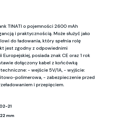
nk TINATI o pojemności 2600 mAh
gancją i praktycznością. Może służyć jako
blowi do ładowania, który spełnia rolę
ukt jest zgodny z odpowiednimi
 Europejskiej, posiada znak CE oraz 1 rok
stawie dołączony kabel z końcówką
echniczne: - wejście 5V/1A, - wyjście:
 litowo-polimerowa, - zabezpieczenie przed
rzeładowaniem i przepięciem.
02-21
x 22 mm