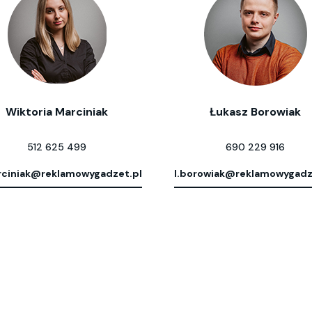
Wiktoria Marciniak
Łukasz Borowiak
512 625 499
690 229 916
ciniak@reklamowygadzet.pl
l.borowiak@reklamowygadz