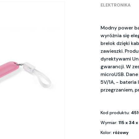
ELEKTRONIKA
Modny power ba
wyróżnia się ele
brelok dzięki ka
zawieszki. Prod
dyrektywami Unii
gwarancji. W ze
microUSB. Dane t
5V/1A, - bateria
przegrzaniem, p
Kod produktu:
451
Wymiar:
115 x 34 
Kolor:
różowy