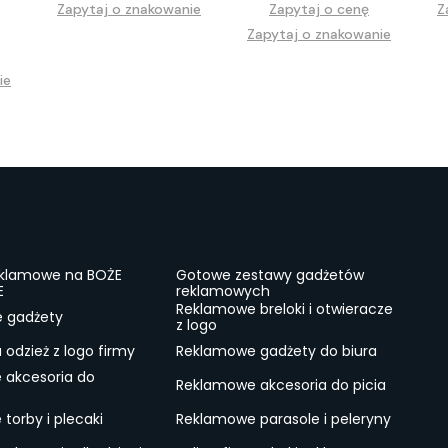
Zapytaj o znakowanie
Zapytaj o cenę
Z
Zapytaj o znakowanie
ie
eklamowe na BOŻE
Gotowe zestawy gadżetów
E
reklamowych
Reklamowe breloki i otwieracze
e gadżety
z logo
odzież z logo firmy
Reklamowe gadżety do biura
 akcesoria do
Reklamowe akcesoria do picia
torby i plecaki
Reklamowe parasole i peleryny