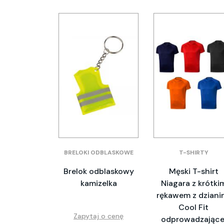
BRELOKI ODBLASKOWE
T-SHIRTY
Brelok odblaskowy
Męski T-shirt
kamizelka
Niagara z krótki
rękawem z dziani
Cool Fit
Zapytaj o cenę
odprowadzające