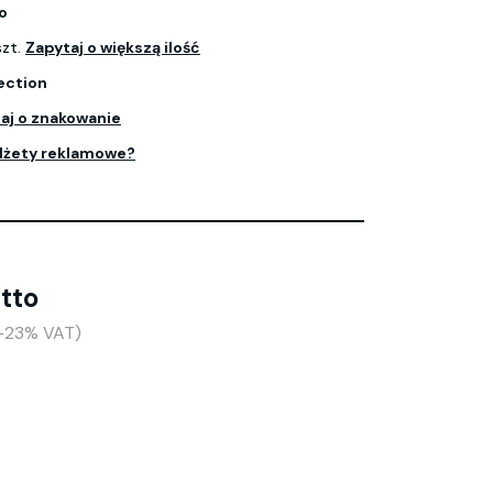
o
szt.
Zapytaj o większą ilość
ection
aj o znakowanie
dżety reklamowe?
etto
(+23% VAT)