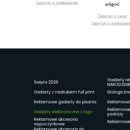
Zapytaj o znakowanie
wilgoć
Zapytaj o cenę
Zapytaj o znakowan
Gadżety r
Święta 2026
NARODZENI
Gadżety z nadrukiem full print
Ekologiczn
Reklamowe gadżety do pisania
Reklamowa 
Reklamowe
Gadżety elektroniczne z logo
podróży
Reklamowe akcesoria
Reklamowe 
wypoczynkowe
Reklamowe akcesoria do