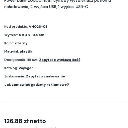
Power bank 20000 mAh, cyfrowy wyświetlacz poziomu
naładowania, 2 wyjścia USB, 1 wyjście USB-C
Kod produktu:
VH026-03
Wymiar:
9 x 4 x 19,5 cm
Kolor:
czarny
Materiał:
plastik
Dostępność: 119 szt.
Zapytaj o większą ilość
Katalog:
Voyager
Znakowanie:
Zapytaj o znakowanie
Jak zamawiać gadżety reklamowe?
126.88 zł netto