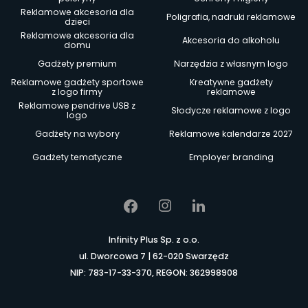
Reklamowe akcesoria dla
Poligrafia, nadruki reklamowe
dzieci
Reklamowe akcesoria dla
Akcesoria do alkoholu
domu
Gadżety premium
Narzędzia z własnym logo
Reklamowe gadżety sportowe
Kreatywne gadżety
z logo firmy
reklamowe
Reklamowe pendrive USB z
Słodycze reklamowe z logo
logo
Gadżety na wybory
Reklamowe kalendarze 2027
Gadżety tematyczne
Employer branding
Infinity Plus Sp. z o.o.
ul. Dworcowa 7 | 62-020 Swarzędz
NIP: 783-17-33-370, REGON: 362998908