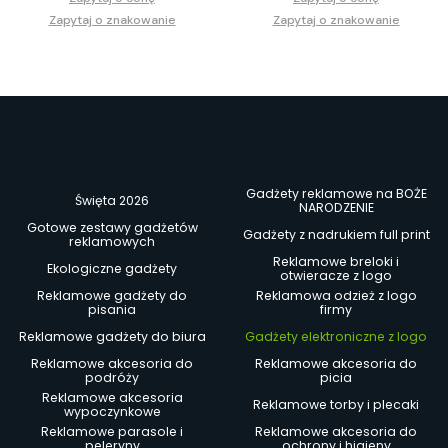
Zapytaj o znakowanie
Zapytaj o znakowanie
Gadżety reklamowe na BOŻE
Święta 2026
NARODZENIE
Gotowe zestawy gadżetów
Gadżety z nadrukiem full print
reklamowych
Reklamowe breloki i
Ekologiczne gadżety
otwieracze z logo
Reklamowe gadżety do
Reklamowa odzież z logo
pisania
firmy
Reklamowe gadżety do biura
Gadżety elektroniczne z logo
Reklamowe akcesoria do
Reklamowe akcesoria do
podróży
picia
Reklamowe akcesoria
Reklamowe torby i plecaki
wypoczynkowe
Reklamowe parasole i
Reklamowe akcesoria do
peleryny
ochrony i higieny