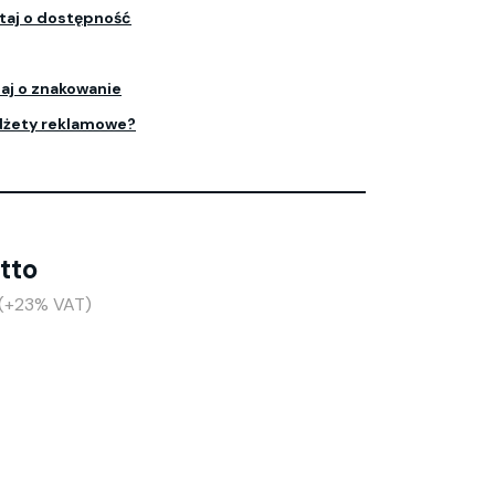
taj o dostępność
aj o znakowanie
dżety reklamowe?
etto
 (+23% VAT)