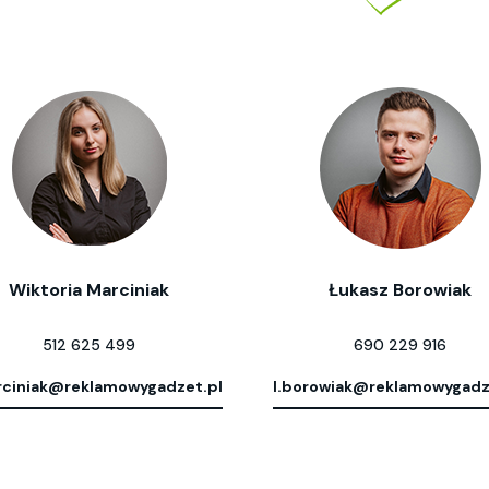
Wiktoria Marciniak
Łukasz Borowiak
512 625 499
690 229 916
ciniak@reklamowygadzet.pl
l.borowiak@reklamowygadz