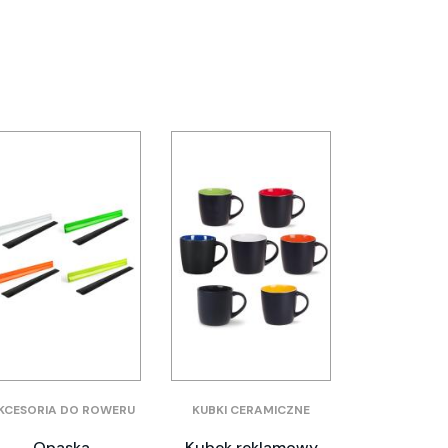
KCESORIA DO ROWERU
KUBKI CERAMICZNE
Opaska
Kubek reklamowy