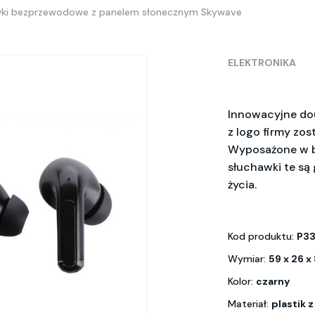
wki bezprzewodowe z panelem słonecznym Skywave
ELEKTRONIKA
Innowacyjne do
z logo firmy zos
Wyposażone w b
słuchawki te s
życia.
Kod produktu:
P33
Wymiar:
59 x 26 x
Kolor:
czarny
Materiał:
plastik 