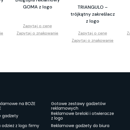
GOMA z logo
TRIANGULO –
trójkątny zakreślacz
z logo
Zapytaj o cenę
ie
Zapytaj o znakowanie
Zapytaj o cenę
Z
Zapytaj o znakowanie
eklamowe na BOŻE
Gotowe zestawy gadżetów
E
reklamowych
Reklamowe breloki i otwieracze
e gadżety
z logo
odzież z logo firmy
Reklamowe gadżety do biura