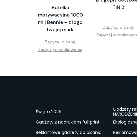
TIN 2
Butelka
motywacyjna 1000
ml | Bennie – z logo
Zapytaj o cenę
Twojej marki
Zapytaj o znakowan
Zapytaj o cenę
Zapytaj o znakowanie
Gadżety r
Święta 2026
NARODZENI
Gadżety z nadrukiem full print
Ekologiczn
Reklamowe gadżety do pisania
Reklamowa 