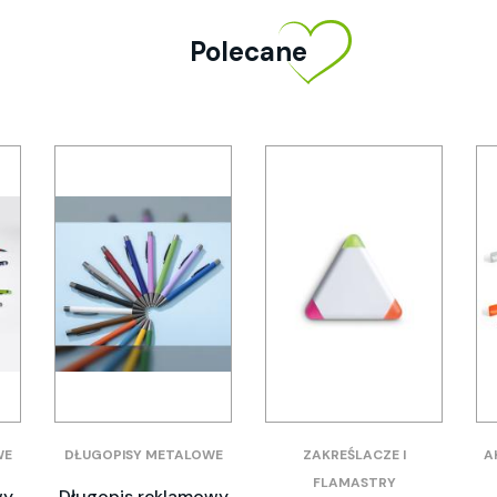
Polecane
WE
DŁUGOPISY METALOWE
ZAKREŚLACZE I
A
FLAMASTRY
wy
Długopis reklamowy