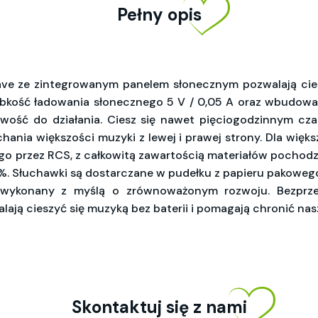
Pełny opis
e ze zintegrowanym panelem słonecznym pozwalają cie
szybkość ładowania słonecznego 5 V / 0,05 A oraz wbudowa
wość do działania. Ciesz się nawet pięciogodzinnym cza
hania większości muzyki z lewej i prawej strony. Dla wię
go przez RCS, z całkowitą zawartością materiałów pochodz
. Słuchawki są dostarczane w pudełku z papieru pakowego
ał wykonany z myślą o zrównoważonym rozwoju. Bezpr
ą cieszyć się muzyką bez baterii i pomagają chronić nas
Skontaktuj się z nami