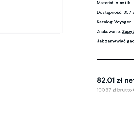
Materiał:
plastik
Dostępność: 357 
Katalog:
Voyager
Znakowanie:
Zapyt
Jak zamawiać ga
82.01 zł ne
100.87 zł brutto