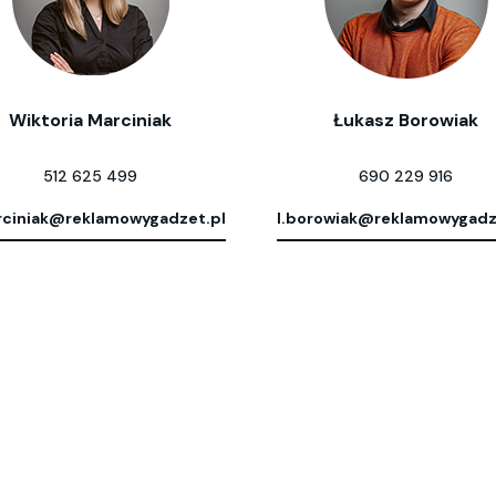
Wiktoria Marciniak
Łukasz Borowiak
512 625 499
690 229 916
ciniak@reklamowygadzet.pl
l.borowiak@reklamowygadz