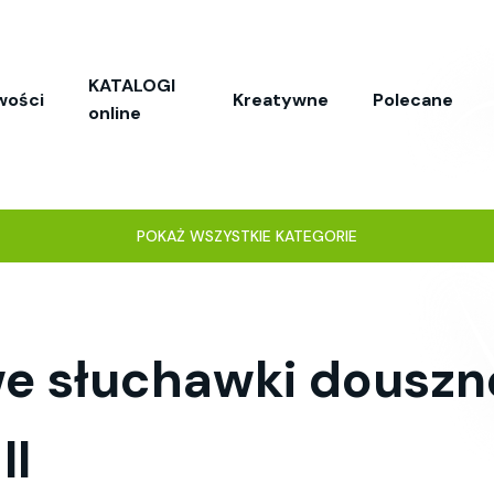
KATALOGI
wości
Kreatywne
Polecane
online
POKAŻ WSZYSTKIE KATEGORIE
e słuchawki dousz
II