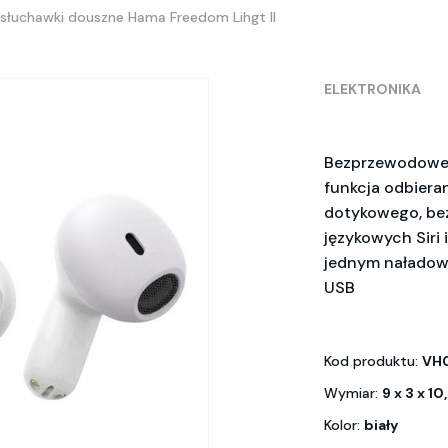
łuchawki douszne Hama Freedom Lihgt II
ELEKTRONIKA
Bezprzewodowe 
funkcja odbiera
dotykowego, be
językowych Siri
jednym naładow
USB
Kod produktu:
VH
Wymiar:
9 x 3 x 1
Kolor:
biały