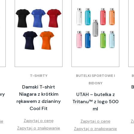
T-SHIRTY
BUTELKI SPORTOWE I
B
BIDONY
Damski T-shirt
B
wy
Niagara z krótkim
UTAH – butelka z
rękawem z dzianiny
Tritanu™ z logo 500
Cool Fit
ml
Zapytaj o cenę
ie
Zapytaj o cenę
Z
Zapytaj o znakowanie
Zapytaj o znakowanie