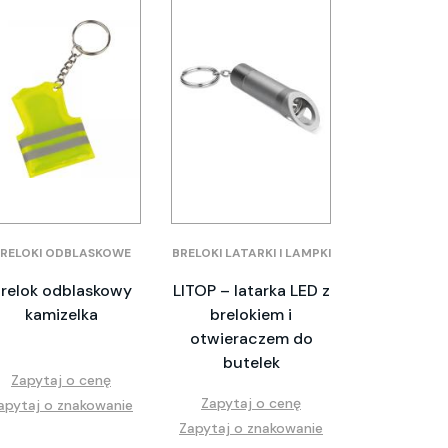
RELOKI ODBLASKOWE
BRELOKI LATARKI I LAMPKI
relok odblaskowy
LITOP – latarka LED z
kamizelka
brelokiem i
otwieraczem do
butelek
Zapytaj o cenę
Zapytaj o cenę
apytaj o znakowanie
Zapytaj o znakowanie