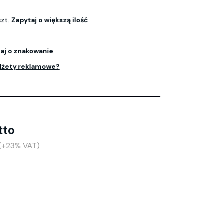
szt.
Zapytaj o większą ilość
aj o znakowanie
dżety reklamowe?
tto
 (+23% VAT)