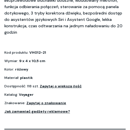
Bezprzewodowe słuchawki douszne, wbudowany mikrofon,
funkcja odbierania połączeń, sterowanie za pomocą panela
dotykowego, 3 tryby korektora dźwięku, bezpośredni dostęp
do asystentów językowych Siri i Asystent Google, lekka
konstrukcja, czas odtwarzania na jednym naładowaniu do 20
godzin
Kod produktu:
VH012-21
Wymiar:
9 x 4 x 10,5 cm
Kolor:
różowy
Materiał:
plastik
Dostępność: 118 szt.
Zapytaj o większą ilość
Katalog:
Voyager
Znakowanie:
Zapytaj o znakowanie
Jak zamawiać gadżety reklamowe?