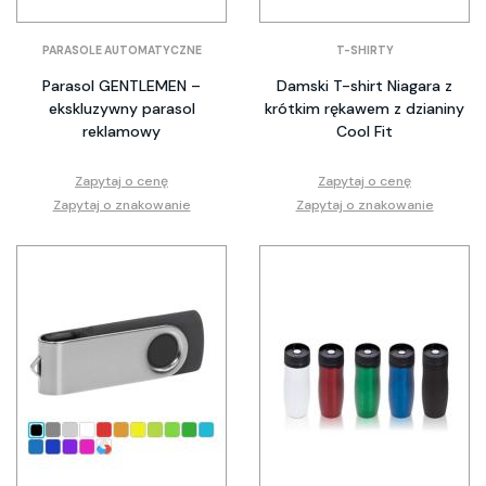
PARASOLE AUTOMATYCZNE
T-SHIRTY
Parasol GENTLEMEN –
Damski T-shirt Niagara z
ekskluzywny parasol
krótkim rękawem z dzianiny
reklamowy
Cool Fit
Zapytaj o cenę
Zapytaj o cenę
Zapytaj o znakowanie
Zapytaj o znakowanie