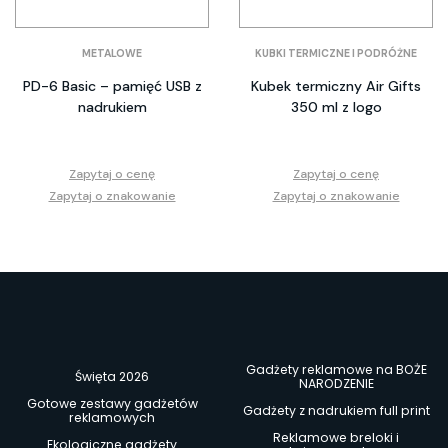
METALOWE
KUBKI TERMICZNE I PODRÓŻNE
PD-6 Basic – pamięć USB z
Kubek termiczny Air Gifts
nadrukiem
350 ml z logo
Zapytaj o cenę
Zapytaj o cenę
Zapytaj o znakowanie
Zapytaj o znakowanie
Gadżety reklamowe na BOŻE
Święta 2026
NARODZENIE
Gotowe zestawy gadżetów
Gadżety z nadrukiem full print
reklamowych
Reklamowe breloki i
Ekologiczne gadżety