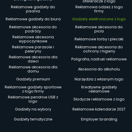
otwieracze z logo
Reklamowe gadżety do
Reklamowa odzież z logo
pisania
firmy
Reklamowe gadżety do biura
Gadżety elektroniczne z logo
Reklamowe akcesoria do
Reklamowe akcesoria do
podróży
picia
Reklamowe akcesoria
Reklamowe torby i plecaki
wypoczynkowe
Reklamowe parasole i
Reklamowe akcesoria do
peleryny
ochrony i higieny
Reklamowe akcesoria dla
Poligrafia, nadruki reklamowe
dzieci
Reklamowe akcesoria dla
Akcesoria do alkoholu
domu
Gadżety premium
Narzędzia z własnym logo
Reklamowe gadżety sportowe
Kreatywne gadżety
z logo firmy
reklamowe
Reklamowe pendrive USB z
Słodycze reklamowe z logo
logo
Gadżety na wybory
Reklamowe kalendarze 2027
Gadżety tematyczne
Employer branding