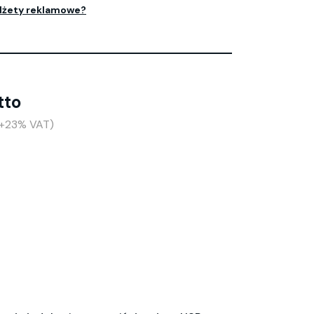
dżety reklamowe?
tto
(+23% VAT)