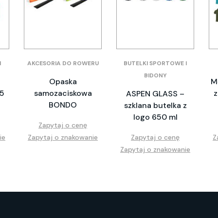
I
AKCESORIA DO ROWERU
BUTELKI SPORTOWE I
BIDONY
Opaska
M
A5
samozaciskowa
z
ASPEN GLASS –
BONDO
szklana butelka z
logo 650 ml
Zapytaj o cenę
ie
Zapytaj o znakowanie
Zapytaj o cenę
Z
Zapytaj o znakowanie