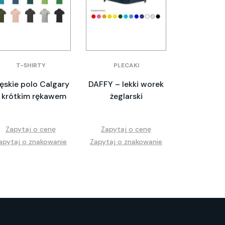
T-SHIRTY
PLECAKI
ęskie polo Calgary
DAFFY – lekki worek
 krótkim rękawem
żeglarski
Zapytaj o cenę
Zapytaj o cenę
apytaj o znakowanie
Zapytaj o znakowanie