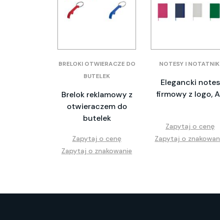
BRELOKI OTWIERACZE DO
NOTESY I NOTATNIK
BUTELEK
Elegancki notes
firmowy z logo, 
Brelok reklamowy z
otwieraczem do
butelek
Zapytaj o cenę
Zapytaj o cenę
Zapytaj o znakowan
Zapytaj o znakowanie