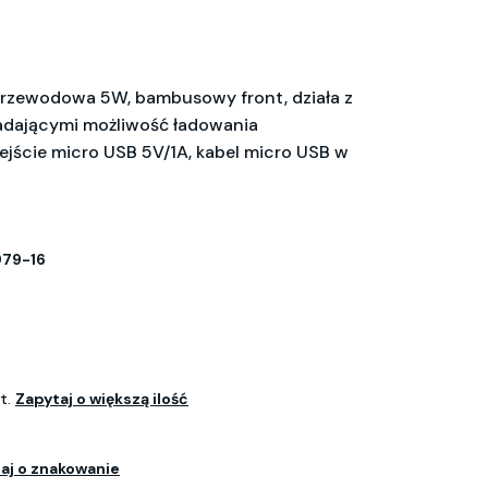
rzewodowa 5W, bambusowy front, działa z
adającymi możliwość ładowania
ejście micro USB 5V/1A, kabel micro USB w
79-16
t.
Zapytaj o większą ilość
aj o znakowanie