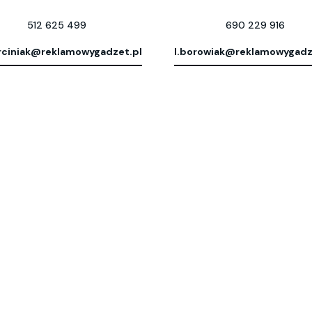
512 625 499
690 229 916
ciniak@reklamowygadzet.pl
l.borowiak@reklamowygadz