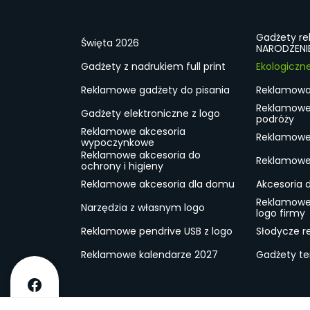
Gadżety r
Święta 2026
NARODZENI
Gadżety z nadrukiem full print
Ekologiczn
Reklamowe gadżety do pisania
Reklamowa 
Reklamowe
Gadżety elektroniczne z logo
podróży
Reklamowe akcesoria
Reklamowe 
wypoczynkowe
Reklamowe akcesoria do
Reklamowe 
ochrony i higieny
Reklamowe akcesoria dla domu
Akcesoria 
Reklamowe
Narzędzia z własnym logo
logo firmy
Reklamowe pendrive USB z logo
Słodycze r
Reklamowe kalendarze 2027
Gadżety t
O firmie
Dostawa
RODO
Kontakt
Reg