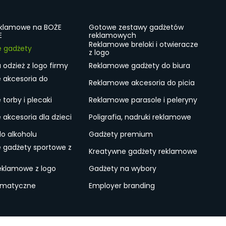
eklamowe na BOŻE
Gotowe zestawy gadżetów
E
reklamowych
Reklamowe breloki i otwieracze
e gadżety
z logo
odzież z logo firmy
Reklamowe gadżety do biura
 akcesoria do
Reklamowe akcesoria do picia
torby i plecaki
Reklamowe parasole i peleryny
akcesoria dla dzieci
Poligrafia, nadruki reklamowe
do alkoholu
Gadżety premium
 gadżety sportowe z
Kreatywne gadżety reklamowe
eklamowe z logo
Gadżety na wybory
ematyczne
Employer branding
ulamin
Lokalne Gadżety Reklamowe
Jak zamawiać?
S