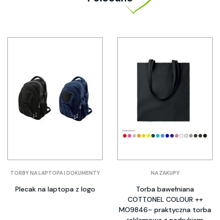
TORBY NA LAPTOPA I DOKUMENTY
NA ZAKUPY
Plecak na laptopa z logo
Torba bawełniana
COTTONEL COLOUR ++
MO9846– praktyczna torba
reklamowa z nadrukiem