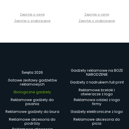
Zapytaj o cenę
Zapytaj o cenę
Zapytaj o znakowanie
Zapytaj o znakowanie
Gadżety reklamowe na BOŻE
Święta 2026
NARODZENIE
Gotowe zestawy gadżetów
Gadżety z nadrukiem full print
reklamowych
Reklamowe breloki i
Ekologiczne gadżety
otwieracze z logo
Reklamowe gadżety do
Reklamowa odzież z logo
pisania
firmy
Reklamowe gadżety do biura
Gadżety elektroniczne z logo
Reklamowe akcesoria do
Reklamowe akcesoria do
podróży
picia