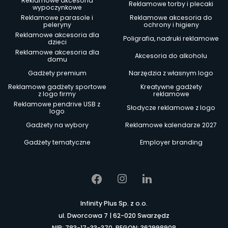
Reklamowe akcesoria
Reklamowe torby i plecaki
wypoczynkowe
Reklamowe parasole i
Reklamowe akcesoria do
peleryny
ochrony i higieny
Reklamowe akcesoria dla
Poligrafia, nadruki reklamowe
dzieci
Reklamowe akcesoria dla
Akcesoria do alkoholu
domu
Gadżety premium
Narzędzia z własnym logo
Reklamowe gadżety sportowe
Kreatywne gadżety
z logo firmy
reklamowe
Reklamowe pendrive USB z
Słodycze reklamowe z logo
logo
Gadżety na wybory
Reklamowe kalendarze 2027
Gadżety tematyczne
Employer branding
Infinity Plus Sp. z o.o.
ul. Dworcowa 7 | 62-020 Swarzędz
NIP: 783-17-33-370, REGON: 362998908