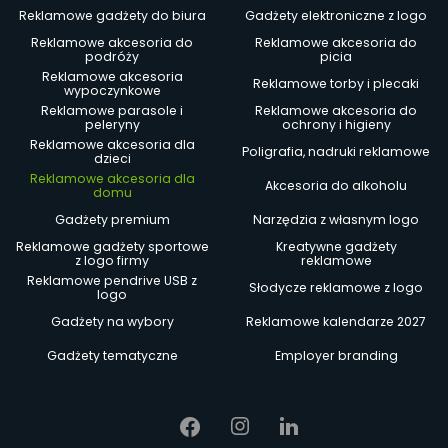
Reklamowe gadżety do biura
Gadżety elektroniczne z logo
Reklamowe akcesoria do
Reklamowe akcesoria do
podróży
picia
Reklamowe akcesoria
Reklamowe torby i plecaki
wypoczynkowe
Reklamowe parasole i
Reklamowe akcesoria do
peleryny
ochrony i higieny
Reklamowe akcesoria dla
Poligrafia, nadruki reklamowe
dzieci
Reklamowe akcesoria dla
Akcesoria do alkoholu
domu
Gadżety premium
Narzędzia z własnym logo
Reklamowe gadżety sportowe
Kreatywne gadżety
z logo firmy
reklamowe
Reklamowe pendrive USB z
Słodycze reklamowe z logo
logo
Gadżety na wybory
Reklamowe kalendarze 2027
Gadżety tematyczne
Employer branding