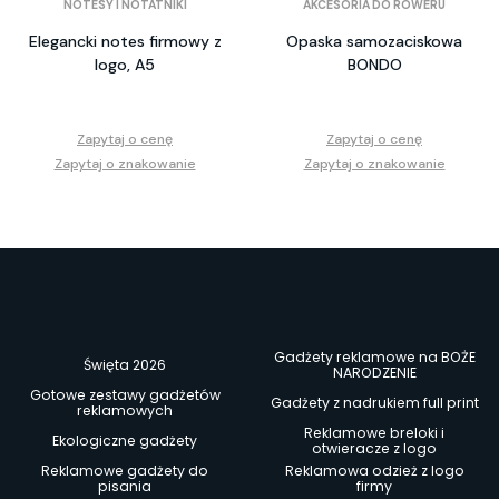
NOTESY I NOTATNIKI
AKCESORIA DO ROWERU
Elegancki notes firmowy z
Opaska samozaciskowa
logo, A5
BONDO
Zapytaj o cenę
Zapytaj o cenę
Zapytaj o znakowanie
Zapytaj o znakowanie
Gadżety reklamowe na BOŻE
Święta 2026
NARODZENIE
Gotowe zestawy gadżetów
Gadżety z nadrukiem full print
reklamowych
Reklamowe breloki i
Ekologiczne gadżety
otwieracze z logo
Reklamowe gadżety do
Reklamowa odzież z logo
pisania
firmy