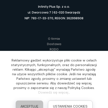
Infinity Plus Sp. z o.o.
ul. Dworcowa 7 | 62-020 Swarzędz
NIP: 783-17-33-370, REGON: 362998908
O firmie
Dostawa
RODO
Kontakt
Regulamin
Reklamowy gadżet wykorzystuje pliki cookie w celach
statystycznych, funkcjonalnych, oraz do personalizacji
Lokalne Gadżety Reklamowe
reklam. Klikając „akceptuję” wyrażają Państwo zgodę
Jak zamawiać?
na użycie wszystkich plików cookie. Jeśli nie wyrażają
Słownik pojęć
Państwo zgody, prosimy o zmianę ustawień lub
FAQ
opuszczenie serwisu. Aby dowiedzieć się więcej,
prosimy o zapoznanie się z naszą Polityką Cookies.
Dowiedz się więcej.
.
Realizacja: Idea4Me.pl, Wszelkie prawa zastrzeżone
AKCEPTUJĘ
USTAWIENIA COOKIES