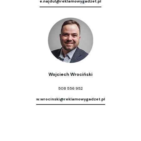
e.najdul@reklamowygadzet.pl
Wojciech Wrociński
508 556 952
w.wrocinski@reklamowygadzet.pl