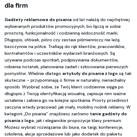
dla firm
Gadżety reklamowe do pisania
od lat należą do najchętniej
wybieranych produktów promocyjnych, bo łączą w sobie
prostotę, funkcjonalność i codzienną widoczność marki.
Długopis, ołówek, pióro czy zestaw piśmienniczy nie leżą
bezczynnie na półce. Trafiają do rąk klientów, pracowników,
kontrahentów i uczestników wydarzeń branżowych. Są
używane podczas spotkań, podpisywania dokumentów,
robienia notatek, planowania zadań i szkicowania pierwszych
pomysłów. Właśnie dlatego
artykuły do pisania z logo
są tak
skuteczne – przypominają o firmie w naturalny, nienachalny
sposób. Wyobraź sobie, że Twój klient codziennie sięga po
długopis z Twoją identyfikacją wizualną, zapisuje nim ważne
ustalenia i zabiera go na kolejne spotkania. Prosty przedmiot
zaczyna wtedy pracować jak mały, mobilny nośnik reklamy. W
kategorii „Do pisania” znajdziesz zarówno
tanie gadżety do
pisania z logo
, jak i eleganckie propozycje klasy premium.
Możesz wybrać rozwiązania do biura, na targi, konferencje,
szkolenia, akcje sprzedażowe lub jako dodatek do pakietu