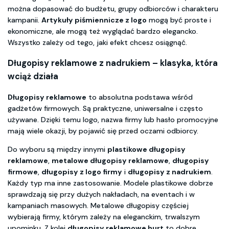
można dopasować do budżetu, grupy odbiorców i charakteru
kampanii.
Artykuły piśmiennicze z logo
mogą być proste i
ekonomiczne, ale mogą też wyglądać bardzo elegancko.
Wszystko zależy od tego, jaki efekt chcesz osiągnąć.
Długopisy reklamowe z nadrukiem
– klasyka, która
wciąż działa
Długopisy reklamowe
to absolutna podstawa wśród
gadżetów firmowych. Są praktyczne, uniwersalne i często
używane. Dzięki temu logo, nazwa firmy lub hasło promocyjne
mają wiele okazji, by pojawić się przed oczami odbiorcy.
Do wyboru są między innymi
plastikowe długopisy
reklamowe
,
metalowe długopisy reklamowe
,
długopisy
firmowe
,
długopisy z logo firmy
i
długopisy z nadrukiem
.
Każdy typ ma inne zastosowanie. Modele plastikowe dobrze
sprawdzają się przy dużych nakładach, na eventach i w
kampaniach masowych. Metalowe długopisy częściej
wybierają firmy, którym zależy na eleganckim, trwalszym
upominku. Z kolei
długopisy reklamowe hurt
to dobre