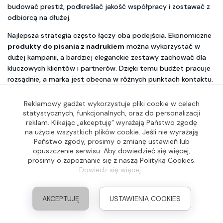
budować prestiż, podkreślać jakość współpracy i zostawać z
odbiorcą na dłużej.
Najlepsza strategia często łączy oba podejścia. Ekonomiczne
produkty do pisania z nadrukiem
można wykorzystać w
dużej kampanii, a bardziej eleganckie zestawy zachować dla
kluczowych klientów i partnerów. Dzięki temu budżet pracuje
rozsądnie, a marka jest obecna w różnych punktach kontaktu.
Reklamowe artykuły piśmiennicze
Reklamowy gadżet wykorzystuje pliki cookie w celach
statystycznych, funkcjonalnych, oraz do personalizacji
dopasowane do branży
reklam. Klikając „akceptuję” wyrażają Państwo zgodę
na użycie wszystkich plików cookie. Jeśli nie wyrażają
Dobrze dobrane
reklamowe artykuły piśmiennicze
powinny
Państwo zgody, prosimy o zmianę ustawień lub
opuszczenie serwisu. Aby dowiedzieć się więcej,
pasować do charakteru firmy. Marka technologiczna może
prosimy o zapoznanie się z naszą Polityką Cookies.
postawić na
długopisy touch pen z logo
. Firma budowlana –
Dowiedz się więcej.
.
na
ołówki stolarskie reklamowe
. Kancelaria – na eleganckie
pióra lub metalowe długopisy. Szkoła językowa – na kolorowe
ołówki, długopisy i zestawy do notowania. Hotel – na
AKCEPTUJĘ
USTAWIENIA COOKIES
klasyczne długopisy dostępne w pokojach i recepcji.