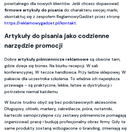
powitalnego dla nowych klientów. Jeśli chcesz dopasować
firmowe artykuły do pisania
do charakteru swojej marki,
skontaktuj się z zespołem ReglamowyGadżet przez stronę
https://reklamowygadzet.pl/kontakt
.
Artykuły do pisania
jako codzienne
narzędzie promocji
Dobre
artykuły piśmiennicze reklamowe
są obecne tam,
gdzie dzieje się biznes. Na biurku recepcji. W sali
konferencyjnej. W teczce handlowca. Przy ladzie sklepowej. W
pakiecie dla uczestnika szkolenia. To właśnie ich największa
przewaga – są praktyczne, lekkie, łatwe w dystrybucji i
potrzebne niemal każdemu.
W biurze trudno obyć się bez podstawowych akcesoriów.
Długopisy, ołówki, markery, zakreślacze, pióra, notatniki,
karteczki samoprzylepne czy zestawy piśmiennicze pomagają
organizować pracę i budują profesjonalny obraz firmy. Gdy te
same produkty zostaną wzbogacone o branding, zmieniają się