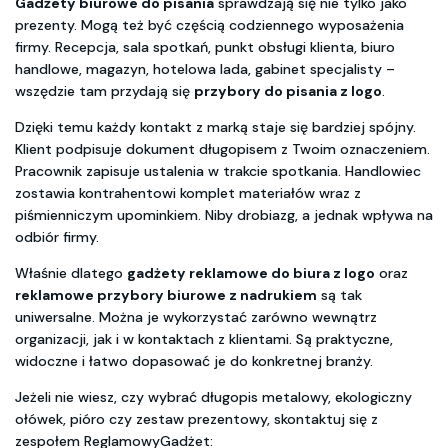
Gadżety biurowe do pisania
sprawdzają się nie tylko jako
prezenty. Mogą też być częścią codziennego wyposażenia
firmy. Recepcja, sala spotkań, punkt obsługi klienta, biuro
handlowe, magazyn, hotelowa lada, gabinet specjalisty –
wszędzie tam przydają się
przybory do pisania z logo
.
Dzięki temu każdy kontakt z marką staje się bardziej spójny.
Klient podpisuje dokument długopisem z Twoim oznaczeniem.
Pracownik zapisuje ustalenia w trakcie spotkania. Handlowiec
zostawia kontrahentowi komplet materiałów wraz z
piśmienniczym upominkiem. Niby drobiazg, a jednak wpływa na
odbiór firmy.
Właśnie dlatego
gadżety reklamowe do biura z logo
oraz
reklamowe przybory biurowe z nadrukiem
są tak
uniwersalne. Można je wykorzystać zarówno wewnątrz
organizacji, jak i w kontaktach z klientami. Są praktyczne,
widoczne i łatwo dopasować je do konkretnej branży.
Jeżeli nie wiesz, czy wybrać długopis metalowy, ekologiczny
ołówek, pióro czy zestaw prezentowy, skontaktuj się z
zespołem ReglamowyGadżet: