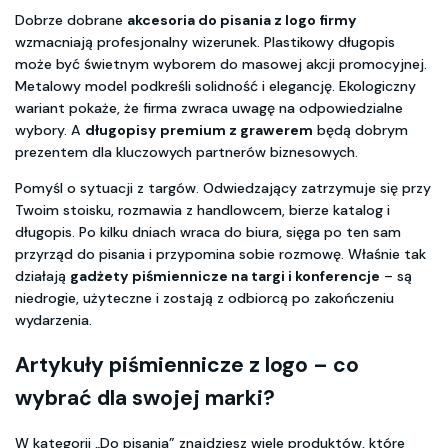
Dobrze dobrane
akcesoria do pisania z logo firmy
wzmacniają profesjonalny wizerunek. Plastikowy długopis
może być świetnym wyborem do masowej akcji promocyjnej.
Metalowy model podkreśli solidność i elegancję. Ekologiczny
wariant pokaże, że firma zwraca uwagę na odpowiedzialne
wybory. A
długopisy premium z grawerem
będą dobrym
prezentem dla kluczowych partnerów biznesowych.
Pomyśl o sytuacji z targów. Odwiedzający zatrzymuje się przy
Twoim stoisku, rozmawia z handlowcem, bierze katalog i
długopis. Po kilku dniach wraca do biura, sięga po ten sam
przyrząd do pisania i przypomina sobie rozmowę. Właśnie tak
działają
gadżety piśmiennicze na targi i konferencje
– są
niedrogie, użyteczne i zostają z odbiorcą po zakończeniu
wydarzenia.
Artykuły piśmiennicze z logo
– co
wybrać dla swojej marki?
W kategorii „Do pisania” znajdziesz wiele produktów, które