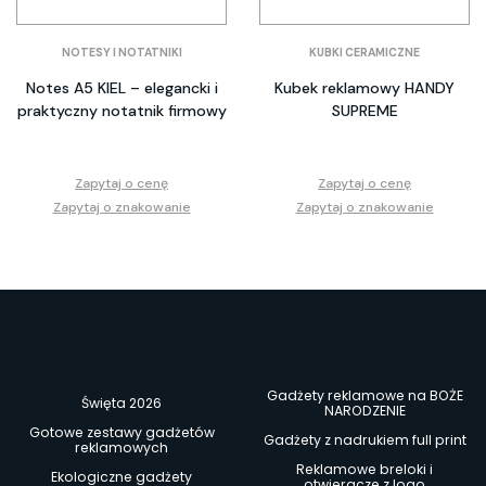
NOTESY I NOTATNIKI
KUBKI CERAMICZNE
Notes A5 KIEL – elegancki i
Kubek reklamowy HANDY
praktyczny notatnik firmowy
SUPREME
Zapytaj o cenę
Zapytaj o cenę
Zapytaj o znakowanie
Zapytaj o znakowanie
Gadżety reklamowe na BOŻE
Święta 2026
NARODZENIE
Gotowe zestawy gadżetów
Gadżety z nadrukiem full print
reklamowych
Reklamowe breloki i
Ekologiczne gadżety
otwieracze z logo