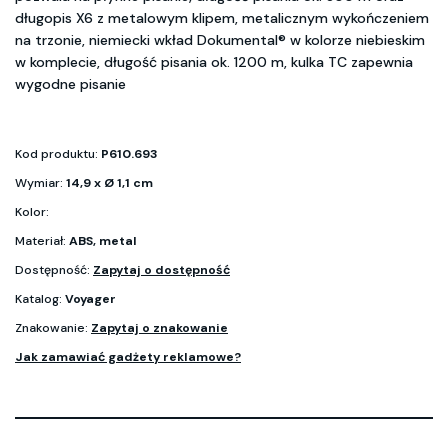
długopis X6 z metalowym klipem, metalicznym wykończeniem
na trzonie, niemiecki wkład Dokumental® w kolorze niebieskim
w komplecie, długość pisania ok. 1200 m, kulka TC zapewnia
wygodne pisanie
Kod produktu:
P610.693
Wymiar:
14,9 x Ø 1,1 cm
Kolor:
Materiał:
ABS, metal
Dostępność:
Zapytaj o dostępność
Katalog:
Voyager
Znakowanie:
Zapytaj o znakowanie
Jak zamawiać gadżety reklamowe?