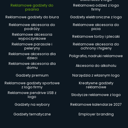
Reklamowe gadżety do
Reklamowa odzież z logo
pisania
firmy
Reklamowe gadżety do biura
Gadżety elektroniczne z logo
Reklamowe akcesoria do
Reklamowe akcesoria do
podróży
picia
Reklamowe akcesoria
Reklamowe torby i plecaki
wypoczynkowe
Reklamowe parasole i
Reklamowe akcesoria do
peleryny
ochrony i higieny
Reklamowe akcesoria dla
Poligrafia, nadruki reklamowe
dzieci
Reklamowe akcesoria dla
Akcesoria do alkoholu
domu
Gadżety premium
Narzędzia z własnym logo
Reklamowe gadżety sportowe
Kreatywne gadżety
z logo firmy
reklamowe
Reklamowe pendrive USB z
Słodycze reklamowe z logo
logo
Gadżety na wybory
Reklamowe kalendarze 2027
Gadżety tematyczne
Employer branding