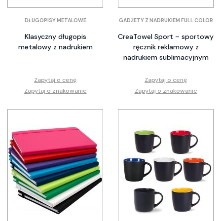
DŁUGOPISY METALOWE
GADŻETY Z NADRUKIEM FULL COLOR
Klasyczny długopis
CreaTowel Sport – sportowy
metalowy z nadrukiem
ręcznik reklamowy z
nadrukiem sublimacyjnym
Zapytaj o cenę
Zapytaj o cenę
Zapytaj o znakowanie
Zapytaj o znakowanie