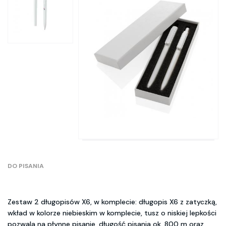
DO PISANIA
Zestaw 2 długopisów X6, w komplecie: długopis X6 z zatyczką,
wkład w kolorze niebieskim w komplecie, tusz o niskiej lepkości
pozwala na płynne pisanie, długość pisania ok. 800 m oraz