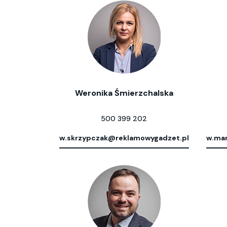
Weronika Śmierzchalska
500 399 202
w.skrzypczak@reklamowygadzet.pl
w.mar