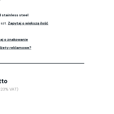
 stainless steel
 szt.
Zapytaj o większą ilość
aj o znakowanie
dżety reklamowe?
tto
(+23% VAT)