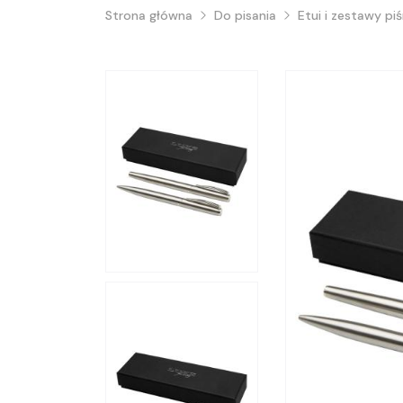
Strona główna
Do pisania
Etui i zestawy pi