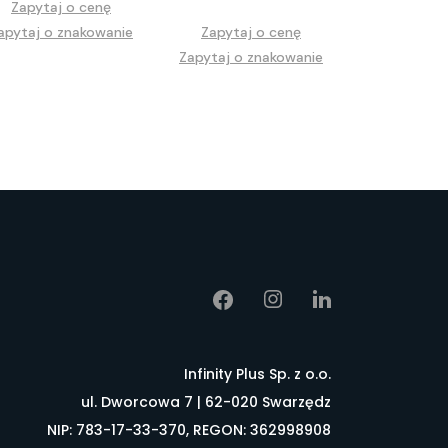
Zapytaj o cenę
apytaj o znakowanie
Zapytaj o cenę
Zapytaj o znakowanie
Infinity Plus Sp. z o.o.
ul. Dworcowa 7 | 62-020 Swarzędz
NIP: 783-17-33-370, REGON: 362998908