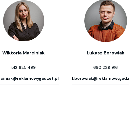
Wiktoria Marciniak
Łukasz Borowiak
512 625 499
690 229 916
ciniak@reklamowygadzet.pl
l.borowiak@reklamowygadz