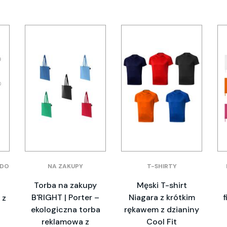
 DO
NA ZAKUPY
T-SHIRTY
Torba na zakupy
Męski T-shirt
B'RIGHT | Porter –
Niagara z krótkim
f
 z
ekologiczna torba
rękawem z dzianiny
o
reklamowa z
Cool Fit