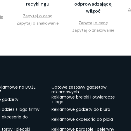
recyklingu
odprowadzającej
Z
wilgoć
Zapytaj o cenę
ie
Zapytaj o cenę
Zapytaj o znakowanie
Zapytaj o znakowanie
eklamowe na BOŻE
Gotowe zestawy gadżetów
E
reklamowych
Reklamowe breloki i otwieracze
e gadżety
z logo
odzież z logo firmy
Reklamowe gadżety do biura
 akcesoria do
Reklamowe akcesoria do picia
torby i plecaki
Reklamowe parasole i peleryny