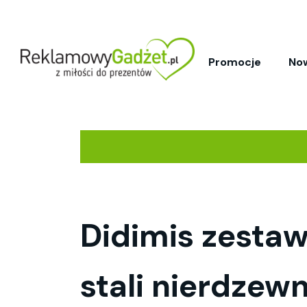
Promocje
No
Didimis zesta
stali nierdzewn