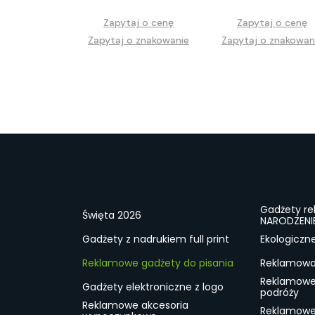
Zapytaj o cenę
Zapytaj o cenę
Zapytaj o znakowanie
Zapytaj o znakowan
Gadżety r
Święta 2026
NARODZENI
Gadżety z nadrukiem full print
Ekologiczn
Reklamowe gadżety do pisania
Reklamowa 
Reklamowe
Gadżety elektroniczne z logo
podróży
Reklamowe akcesoria
Reklamowe 