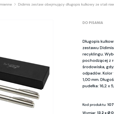
śmienne
Didimis zestaw obejmujący długopis kulkowy ze stali nier
DO PISANIA
Długopis kulkow
zestawu Didimis
recyklingu. Wybó
pochodzącej z re
środowiska, gdyż
odpadów. Kolor 
1,00 mm. Długoś
pudełka: 16,2 x 5
Kod produktu:
107
Wymiar:
13,2 x Ø 0