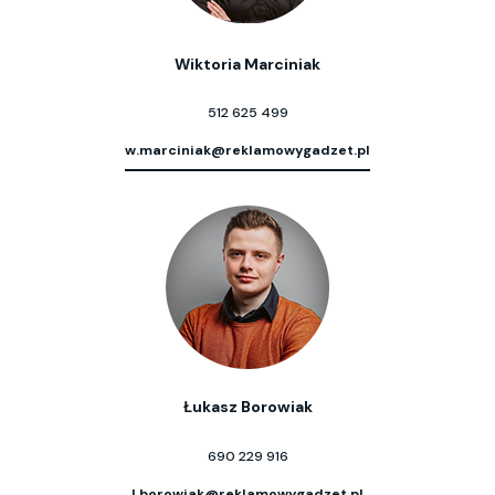
Wiktoria Marciniak
512 625 499
w.marciniak@reklamowygadzet.pl
Łukasz Borowiak
690 229 916
l.borowiak@reklamowygadzet.pl