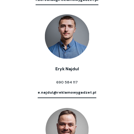
Eryk Najdul
690 584 117
e.najdul@reklamowygadzet.pl