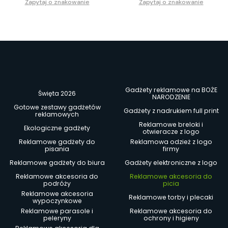
Zapytaj o znakowanie
Zapytaj o znakowanie
Gadżety reklamowe na BOŻE
Święta 2026
NARODZENIE
Gotowe zestawy gadżetów
Gadżety z nadrukiem full print
reklamowych
Reklamowe breloki i
Ekologiczne gadżety
otwieracze z logo
Reklamowe gadżety do
Reklamowa odzież z logo
pisania
firmy
Reklamowe gadżety do biura
Gadżety elektroniczne z logo
Reklamowe akcesoria do
Reklamowe akcesoria do
podróży
picia
Reklamowe akcesoria
Reklamowe torby i plecaki
wypoczynkowe
Reklamowe parasole i
Reklamowe akcesoria do
peleryny
ochrony i higieny