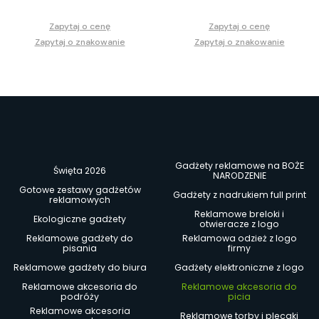
Zapytaj o cenę
Zapytaj o cenę
Zapytaj o znakowanie
Zapytaj o znakowanie
Gadżety reklamowe na BOŻE
Święta 2026
NARODZENIE
Gotowe zestawy gadżetów
Gadżety z nadrukiem full print
reklamowych
Reklamowe breloki i
Ekologiczne gadżety
otwieracze z logo
Reklamowe gadżety do
Reklamowa odzież z logo
pisania
firmy
Reklamowe gadżety do biura
Gadżety elektroniczne z logo
Reklamowe akcesoria do
Reklamowe akcesoria do
podróży
picia
Reklamowe akcesoria
Reklamowe torby i plecaki