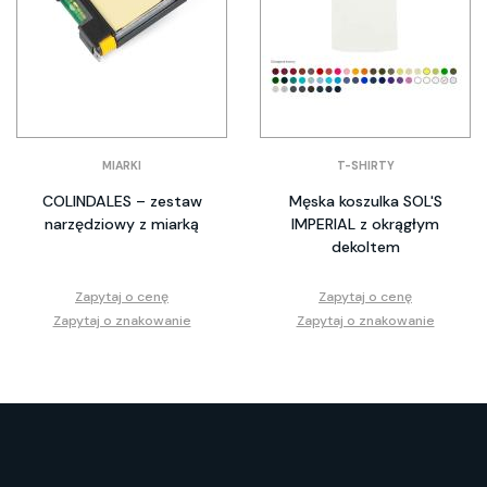
MIARKI
T-SHIRTY
COLINDALES – zestaw
Męska koszulka SOL'S
narzędziowy z miarką
IMPERIAL z okrągłym
dekoltem
Zapytaj o cenę
Zapytaj o cenę
Zapytaj o znakowanie
Zapytaj o znakowanie