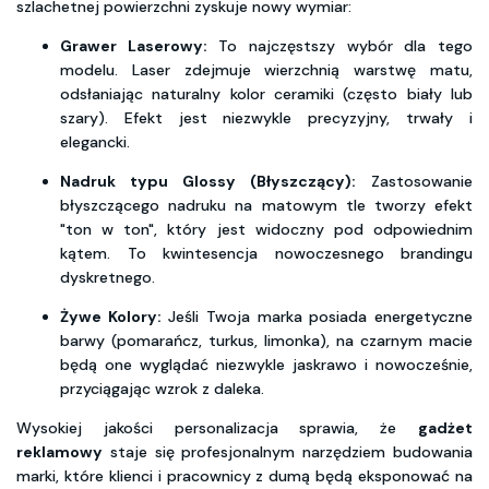
szlachetnej powierzchni zyskuje nowy wymiar:
Grawer Laserowy:
To najczęstszy wybór dla tego
modelu. Laser zdejmuje wierzchnią warstwę matu,
odsłaniając naturalny kolor ceramiki (często biały lub
szary). Efekt jest niezwykle precyzyjny, trwały i
elegancki.
Nadruk typu Glossy (Błyszczący):
Zastosowanie
błyszczącego nadruku na matowym tle tworzy efekt
"ton w ton", który jest widoczny pod odpowiednim
kątem. To kwintesencja nowoczesnego brandingu
dyskretnego.
Żywe Kolory:
Jeśli Twoja marka posiada energetyczne
barwy (pomarańcz, turkus, limonka), na czarnym macie
będą one wyglądać niezwykle jaskrawo i nowocześnie,
przyciągając wzrok z daleka.
Wysokiej jakości personalizacja sprawia, że
gadżet
reklamowy
staje się profesjonalnym narzędziem budowania
marki, które klienci i pracownicy z dumą będą eksponować na