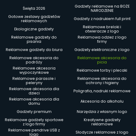
Gadżety reklamowe na BOŻE
Święta 2026
NARODZENIE
Gotowe zestawy gadżetów
Gadżety z nadrukiem full print
reklamowych
Reklamowe breloki i
Ekologiczne gadżety
otwieracze z logo
Reklamowe gadżety do
Reklamowa odzież z logo
pisania
firmy
Reklamowe gadżety do biura
Gadżety elektroniczne z logo
Reklamowe akcesoria do
Reklamowe akcesoria do
podróży
picia
Reklamowe akcesoria
Reklamowe torby i plecaki
wypoczynkowe
Reklamowe parasole i
Reklamowe akcesoria do
peleryny
ochrony i higieny
Reklamowe akcesoria dla
Poligrafia, nadruki reklamowe
dzieci
Reklamowe akcesoria dla
Akcesoria do alkoholu
domu
Gadżety premium
Narzędzia z własnym logo
Reklamowe gadżety sportowe
Kreatywne gadżety
z logo firmy
reklamowe
Reklamowe pendrive USB z
Słodycze reklamowe z logo
logo