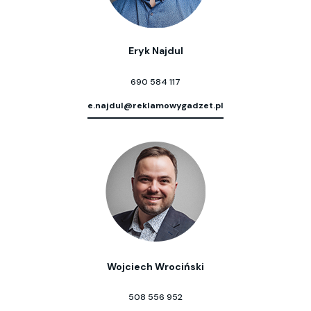
Eryk Najdul
690 584 117
e.najdul@reklamowygadzet.pl
Wojciech Wrociński
508 556 952