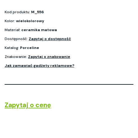
Kod produktu:
M_556
Kolor:
wielokolorowy
Materiał:
ceramika matowa
Dostępność:
Zapytaj o dostępność
Katalog:
Porceline
Znakowanie:
Zapytaj o znakowanie
Jak zamawiać gadżety reklamowe?
Zapytaj o cenę