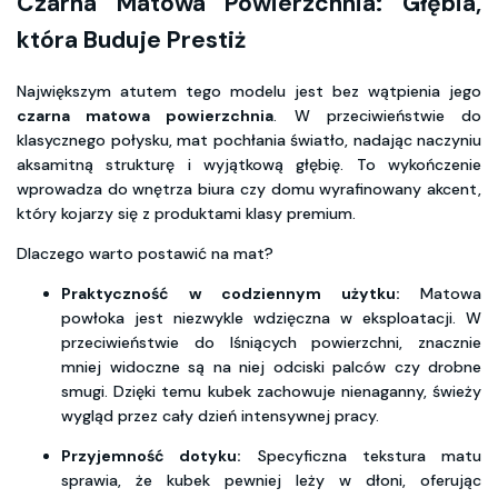
Czarna Matowa Powierzchnia: Głębia,
która Buduje Prestiż
Największym atutem tego modelu jest bez wątpienia jego
czarna matowa powierzchnia
. W przeciwieństwie do
klasycznego połysku, mat pochłania światło, nadając naczyniu
aksamitną strukturę i wyjątkową głębię. To wykończenie
wprowadza do wnętrza biura czy domu wyrafinowany akcent,
który kojarzy się z produktami klasy premium.
Dlaczego warto postawić na mat?
Praktyczność w codziennym użytku:
Matowa
powłoka jest niezwykle wdzięczna w eksploatacji. W
przeciwieństwie do lśniących powierzchni, znacznie
mniej widoczne są na niej odciski palców czy drobne
smugi. Dzięki temu kubek zachowuje nienaganny, świeży
wygląd przez cały dzień intensywnej pracy.
Przyjemność dotyku:
Specyficzna tekstura matu
sprawia, że kubek pewniej leży w dłoni, oferując