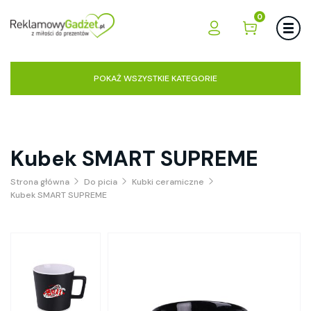
0
POKAŻ WSZYSTKIE KATEGORIE
Kubek SMART SUPREME
Strona główna
Do picia
Kubki ceramiczne
Kubek SMART SUPREME