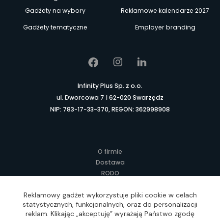
Gadżety na wybory
Reklamowe kalendarze 2027
Gadżety tematyczne
Employer branding
Infinity Plus Sp. z o.o.
ul. Dworcowa 7 | 62-020 Swarzędz
NIP: 783-17-33-370, REGON: 362998908
O firmie
Dostawa
RODO
Kontakt
Reklamowy gadżet wykorzystuje pliki cookie w celach
Regulamin
statystycznych, funkcjonalnych, oraz do personalizacji
Lokalne Gadżety Reklamowe
reklam. Klikając „akceptuję” wyrażają Państwo zgodę
Jak zamawiać?