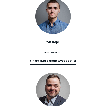
Eryk Najdul
690 584 117
e.najdul@reklamowygadzet.pl