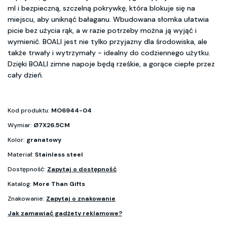
ml i bezpieczną, szczelną pokrywkę, która blokuje się na
miejscu, aby uniknąć bałaganu. Wbudowana słomka ułatwia
picie bez użycia rąk, a w razie potrzeby można ją wyjąć i
wymienić. BOALI jest nie tylko przyjazny dla środowiska, ale
także trwały i wytrzymały - idealny do codziennego użytku.
Dzięki BOALI zimne napoje będą rześkie, a gorące ciepłe przez
cały dzień.
Kod produktu:
MO6944-04
Wymiar:
Ø7X26.5CM
Kolor:
granatowy
Materiał:
Stainless steel
Dostępność:
Zapytaj o dostępność
Katalog:
More Than Gifts
Znakowanie:
Zapytaj o znakowanie
Jak zamawiać gadżety reklamowe?