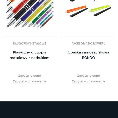
DŁUGOPISY METALOWE
AKCESORIA DO ROWERU
Klasyczny długopis
Opaska samozaciskowa
metalowy z nadrukiem
BONDO
Zapytaj o cenę
Zapytaj o cenę
Zapytaj o znakowanie
Zapytaj o znakowanie