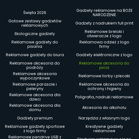
Gadżety reklamowe na BOŻE
Święta 2026
NARODZENIE
Gotowe zestawy gadżetów
Gadżety z nadrukiem full print
reklamowych
Reklamowe breloki i
Ekologiczne gadżety
otwieracze z logo
Reklamowe gadżety do
Reklamowa odzież z logo
pisania
firmy
Reklamowe gadżety do biura
Gadżety elektroniczne z logo
Reklamowe akcesoria do
Reklamowe akcesoria do
podróży
picia
Reklamowe akcesoria
Reklamowe torby i plecaki
wypoczynkowe
Reklamowe parasole i
Reklamowe akcesoria do
peleryny
ochrony i higieny
Reklamowe akcesoria dla
Poligrafia, nadruki reklamowe
dzieci
Reklamowe akcesoria dla
Akcesoria do alkoholu
domu
Gadżety premium
Narzędzia z własnym logo
Reklamowe gadżety sportowe
Kreatywne gadżety
z logo firmy
reklamowe
Reklamowe pendrive USB z