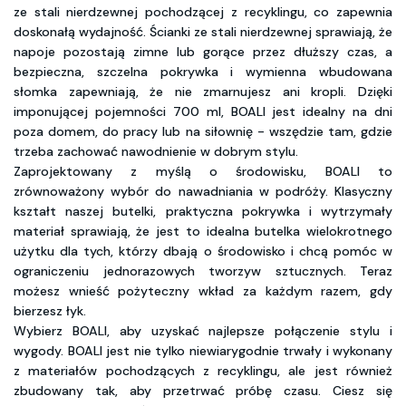
ze stali nierdzewnej pochodzącej z recyklingu, co zapewnia
doskonałą wydajność. Ścianki ze stali nierdzewnej sprawiają, że
napoje pozostają zimne lub gorące przez dłuższy czas, a
bezpieczna, szczelna pokrywka i wymienna wbudowana
słomka zapewniają, że nie zmarnujesz ani kropli. Dzięki
imponującej pojemności 700 ml, BOALI jest idealny na dni
poza domem, do pracy lub na siłownię - wszędzie tam, gdzie
trzeba zachować nawodnienie w dobrym stylu.
Zaprojektowany z myślą o środowisku, BOALI to
zrównoważony wybór do nawadniania w podróży. Klasyczny
kształt naszej butelki, praktyczna pokrywka i wytrzymały
materiał sprawiają, że jest to idealna butelka wielokrotnego
użytku dla tych, którzy dbają o środowisko i chcą pomóc w
ograniczeniu jednorazowych tworzyw sztucznych. Teraz
możesz wnieść pożyteczny wkład za każdym razem, gdy
bierzesz łyk.
Wybierz BOALI, aby uzyskać najlepsze połączenie stylu i
wygody. BOALI jest nie tylko niewiarygodnie trwały i wykonany
z materiałów pochodzących z recyklingu, ale jest również
zbudowany tak, aby przetrwać próbę czasu. Ciesz się