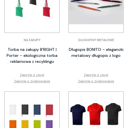
NA ZAKUPY
DŁUGOPISY METALOWE
Torba na zakupy B'RIGHT |
Długopis BONITO – elegancki
Porter – ekologiczna torba
metalowy długopis z logo
reklamowa z recyklingu
Zapytaj o cenę
Zapytaj o cenę
Zapytaj o znakowanie
Zapytaj o znakowanie