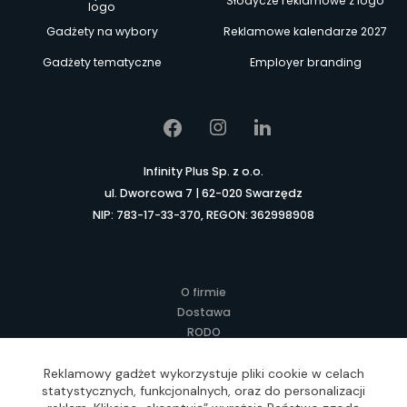
Słodycze reklamowe z logo
logo
Gadżety na wybory
Reklamowe kalendarze 2027
Gadżety tematyczne
Employer branding
Infinity Plus Sp. z o.o.
ul. Dworcowa 7 | 62-020 Swarzędz
NIP: 783-17-33-370, REGON: 362998908
O firmie
Dostawa
RODO
Kontakt
Regulamin
Reklamowy gadżet wykorzystuje pliki cookie w celach
statystycznych, funkcjonalnych, oraz do personalizacji
Lokalne Gadżety Reklamowe