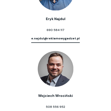
Eryk Najdul
690 584 117
e.najdul@reklamowygadzet.pl
Wojciech Wrociński
508 556 952