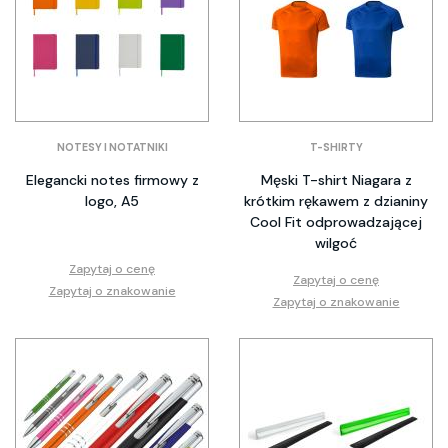
NOTESY I NOTATNIKI
T-SHIRTY
Elegancki notes firmowy z
Męski T-shirt Niagara z
logo, A5
krótkim rękawem z dzianiny
Cool Fit odprowadzającej
wilgoć
Zapytaj o cenę
Zapytaj o cenę
Zapytaj o znakowanie
Zapytaj o znakowanie