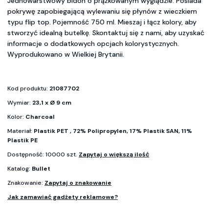
Jednowarstwowy bidon o prążkowanym wyglądzie. Posiada
pokrywę zapobiegającą wylewaniu się płynów z wieczkiem
typu flip top. Pojemność 750 ml. Mieszaj i łącz kolory, aby
stworzyć idealną butelkę. Skontaktuj się z nami, aby uzyskać
informacje o dodatkowych opcjach kolorystycznych.
Wyprodukowano w Wielkiej Brytanii.
Kod produktu:
21087702
Wymiar:
23,1 x Ø 9 cm
Kolor:
Charcoal
Materiał:
Plastik PET , 72% Polipropylen, 17% Plastik SAN, 11%
Plastik PE
Dostępność: 10000 szt.
Zapytaj o większą ilość
Katalog:
Bullet
Znakowanie:
Zapytaj o znakowanie
Jak zamawiać gadżety reklamowe?