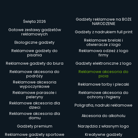
Gadżety reklamowe na BOŻE
Święta 2026
NARODZENIE
Gotowe zestawy gadżetów
Gadżety z nadrukiem full print
reklamowych
Reklamowe breloki i
Ekologiczne gadżety
otwieracze z logo
Reklamowe gadżety do
Reklamowa odzież z logo
pisania
firmy
Reklamowe gadżety do biura
Gadżety elektroniczne z logo
Reklamowe akcesoria do
Reklamowe akcesoria do
podróży
picia
Reklamowe akcesoria
Reklamowe torby i plecaki
wypoczynkowe
Reklamowe parasole i
Reklamowe akcesoria do
peleryny
ochrony i higieny
Reklamowe akcesoria dla
Poligrafia, nadruki reklamowe
dzieci
Reklamowe akcesoria dla
Akcesoria do alkoholu
domu
Gadżety premium
Narzędzia z własnym logo
Reklamowe gadżety sportowe
Kreatywne gadżety