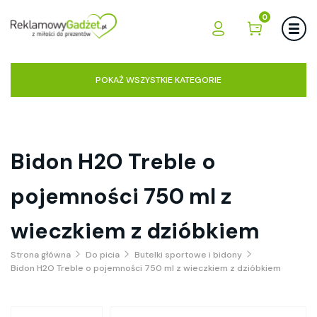
0
POKAŻ WSZYSTKIE KATEGORIE
Bidon H2O Treble o
pojemności 750 ml z
wieczkiem z dzióbkiem
Strona główna
Do picia
Butelki sportowe i bidony
Bidon H2O Treble o pojemności 750 ml z wieczkiem z dzióbkiem