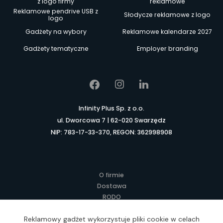
z logo firmy
reklamowe
Reklamowe pendrive USB z
Słodycze reklamowe z logo
logo
Gadżety na wybory
Reklamowe kalendarze 2027
Gadżety tematyczne
Employer branding
Infinity Plus Sp. z o.o.
ul. Dworcowa 7 | 62-020 Swarzędz
NIP: 783-17-33-370, REGON: 362998908
O firmie
Dostawa
RODO
Kontakt
Regulamin
Reklamowy gadżet wykorzystuje pliki cookie w celach