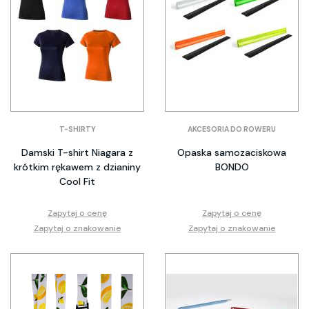
T-SHIRTY
AKCESORIA DO ROWERU
Damski T-shirt Niagara z
Opaska samozaciskowa
krótkim rękawem z dzianiny
BONDO
Cool Fit
Zapytaj o cenę
Zapytaj o cenę
Zapytaj o znakowanie
Zapytaj o znakowanie