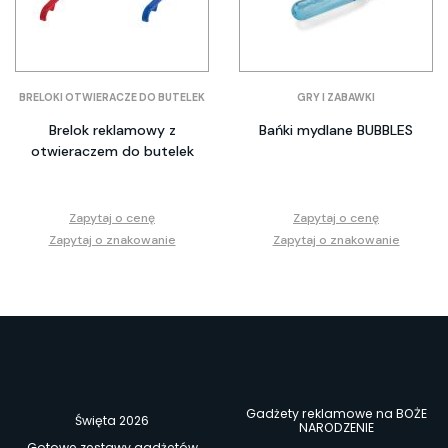
BRELOKI OTWIERACZE DO BUTELEK
GRY I ZABAWKI
Brelok reklamowy z
Bańki mydlane BUBBLES
otwieraczem do butelek
Zapytaj o cenę
Zapytaj o cenę
Zapytaj o znakowanie
Zapytaj o znakowanie
Gadżety reklamowe na BOŻE
Święta 2026
NARODZENIE
Gotowe zestawy gadżetów