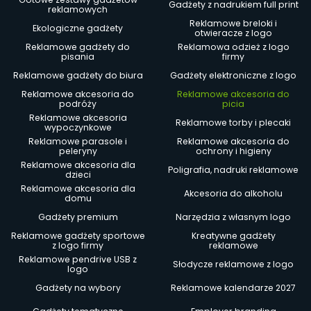
Gadżety z nadrukiem full print
reklamowych
Reklamowe breloki i
Ekologiczne gadżety
otwieracze z logo
Reklamowe gadżety do
Reklamowa odzież z logo
pisania
firmy
Reklamowe gadżety do biura
Gadżety elektroniczne z logo
Reklamowe akcesoria do
Reklamowe akcesoria do
podróży
picia
Reklamowe akcesoria
Reklamowe torby i plecaki
wypoczynkowe
Reklamowe parasole i
Reklamowe akcesoria do
peleryny
ochrony i higieny
Reklamowe akcesoria dla
Poligrafia, nadruki reklamowe
dzieci
Reklamowe akcesoria dla
Akcesoria do alkoholu
domu
Gadżety premium
Narzędzia z własnym logo
Reklamowe gadżety sportowe
Kreatywne gadżety
z logo firmy
reklamowe
Reklamowe pendrive USB z
Słodycze reklamowe z logo
logo
Gadżety na wybory
Reklamowe kalendarze 2027