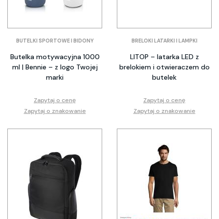
BUTELKI SPORTOWE I BIDONY
BRELOKI LATARKI I LAMPKI
Butelka motywacyjna 1000
LITOP – latarka LED z
ml | Bennie – z logo Twojej
brelokiem i otwieraczem do
marki
butelek
Zapytaj o cenę
Zapytaj o cenę
Zapytaj o znakowanie
Zapytaj o znakowanie