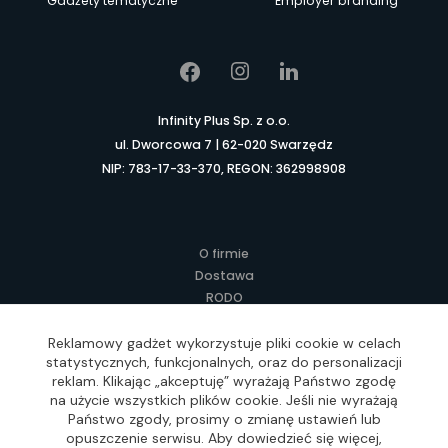
Gadżety tematyczne
Employer branding
Infinity Plus Sp. z o.o.
ul. Dworcowa 7 | 62-020 Swarzędz
NIP: 783-17-33-370, REGON: 362998908
O firmie
Dostawa
RODO
Kontakt
Regulamin
Reklamowy gadżet wykorzystuje pliki cookie w celach
statystycznych, funkcjonalnych, oraz do personalizacji
Lokalne Gadżety Reklamowe
reklam. Klikając „akceptuję” wyrażają Państwo zgodę
Jak zamawiać?
na użycie wszystkich plików cookie. Jeśli nie wyrażają
Słownik pojęć
Państwo zgody, prosimy o zmianę ustawień lub
FAQ
opuszczenie serwisu. Aby dowiedzieć się więcej,