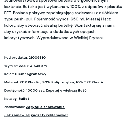
Jednowarstwowa sportowa butelka o ergonomicznym
kształcie. Butelka jest wykonana w 100% z odpadów z plastiku
PET. Posiada pokrywę zapobiegającą rozlewaniu z dzióbkiem
typu push-pull. Pojemność wynosi 650 ml. Mieszaj i łącz
kolory, aby stworzyć idealną butelkę. Skontaktuj się z nami,
aby uzyskać informacje o dodatkowych opcjach
kolorystycznych. Wyprodukowano w Wielkiej Brytanii.
Kod produktu:
21009810
Wymiar:
22,3 x Ø 7,35 cm
Kolor:
Ciemnografitowy
Materiał:
PCR Plastic, 90% Polipropylen, 10% TPE Plastic
Dostępność: 10000 szt.
Zapytaj o większą ilość
Katalog:
Bullet
Znakowanie:
Zapytaj o znakowanie
Jak zamawiać gadżety reklamowe?