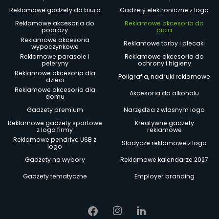
Reklamowe gadżety do biura
Gadżety elektroniczne z logo
Reklamowe akcesoria do
Reklamowe akcesoria do
podróży
picia
Reklamowe akcesoria
Reklamowe torby i plecaki
wypoczynkowe
Reklamowe parasole i
Reklamowe akcesoria do
peleryny
ochrony i higieny
Reklamowe akcesoria dla
Poligrafia, nadruki reklamowe
dzieci
Reklamowe akcesoria dla
Akcesoria do alkoholu
domu
Gadżety premium
Narzędzia z własnym logo
Reklamowe gadżety sportowe
Kreatywne gadżety
z logo firmy
reklamowe
Reklamowe pendrive USB z
Słodycze reklamowe z logo
logo
Gadżety na wybory
Reklamowe kalendarze 2027
Gadżety tematyczne
Employer branding