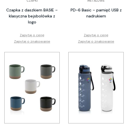
CZAPKI
METALOWE
Czapka z daszkiem BASIE –
PD-6 Basic – pamięć USB z
klasyczna bejsbolówka z
nadrukiem
logo
Zapytaj o cenę
Zapytaj o cenę
Zapytaj o znakowanie
Zapytaj o znakowanie