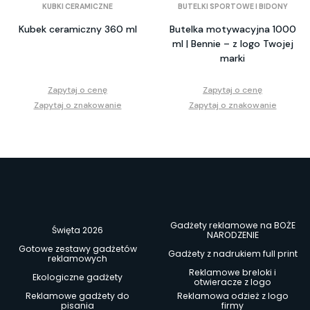
KUBKI CERAMICZNE
BUTELKI SPORTOWE I BIDONY
Kubek ceramiczny 360 ml
Butelka motywacyjna 1000
ml | Bennie – z logo Twojej
marki
Zapytaj o cenę
Zapytaj o cenę
Zapytaj o znakowanie
Zapytaj o znakowanie
Gadżety reklamowe na BOŻE
Święta 2026
NARODZENIE
Gotowe zestawy gadżetów
Gadżety z nadrukiem full print
reklamowych
Reklamowe breloki i
Ekologiczne gadżety
otwieracze z logo
Reklamowe gadżety do
Reklamowa odzież z logo
pisania
firmy