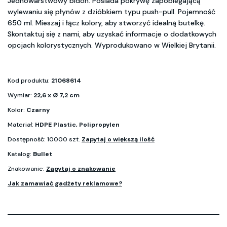
Jednowarstwowy bidon. Posiada pokrywę zapobiegającą
wylewaniu się płynów z dzióbkiem typu push-pull. Pojemność
650 ml. Mieszaj i łącz kolory, aby stworzyć idealną butelkę.
Skontaktuj się z nami, aby uzyskać informacje o dodatkowych
opcjach kolorystycznych. Wyprodukowano w Wielkiej Brytanii.
Kod produktu:
21068614
Wymiar:
22,6 x Ø 7,2 cm
Kolor:
Czarny
Materiał:
HDPE Plastic, Polipropylen
Dostępność: 10000 szt.
Zapytaj o większą ilość
Katalog:
Bullet
Znakowanie:
Zapytaj o znakowanie
Jak zamawiać gadżety reklamowe?